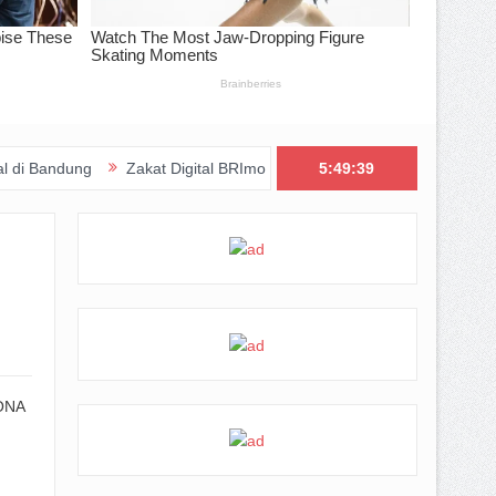
Zakat Digital BRImo Wujudkan Kepedulian, BAZNAS Jabar Pastika
5:49:40