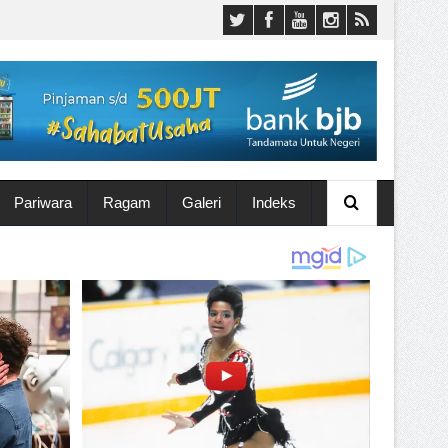
Pariwara
Ragam
Galeri
Indeks