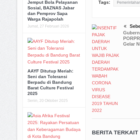
Jemput Bola Pelayanan
Tags:
Pemerintaha
Sosial, BAZNAS Jabar
dan Pemprov Sapa
Warga Rajapolah
Seb
Jumat, 27 Februari 2026
Gubern
PORPRO
Gelar 
AAYF Ditutup Meriah:
Seni dan Toleransi
Berpadu di Bandung
Barat Culture Festival
2025
Senin, 20 Oktober 2025
BERITA TERKAIT