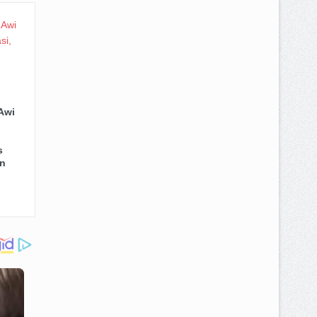
Awi
s
n