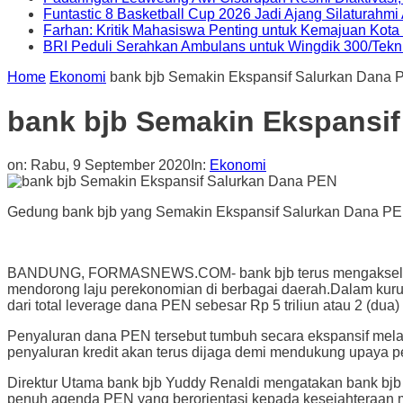
Funtastic 8 Basketball Cup 2026 Jadi Ajang Silaturahm
Farhan: Kritik Mahasiswa Penting untuk Kemajuan Kot
BRI Peduli Serahkan Ambulans untuk Wingdik 300/Tekn
Home
Ekonomi
bank bjb Semakin Ekspansif Salurkan Dana
bank bjb Semakin Ekspansif
on:
Rabu, 9 September 2020
In:
Ekonomi
Gedung bank bjb yang Semakin Ekspansif Salurkan Dana PEN.
BANDUNG, FORMASNEWS.COM- bank bjb terus mengakselerasi
mendorong laju perekonomian di berbagai daerah.Dalam kurun
dari total leverage dana PEN sebesar Rp 5 triliun atau 2 (dua) 
Penyaluran dana PEN tersebut tumbuh secara ekspansif mela
penyaluran kredit akan terus dijaga demi mendukung upaya 
Direktur Utama bank bjb Yuddy Renaldi mengatakan bank bjb
penuh agenda PEN yang berorientasi kepada kesejahteraan m