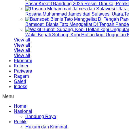
Pasar Kreatif Bandung 2025 Resmi Dibuka, Pemk
Rosana Muhammad James dari Sulawesi Utara,Terp
Bamsoet: Bisnis Tato Menggeliat Di Tengah Pand
Wakil Bupati Subang, Kopi Hoflan kopi Unggulan
View all
View all
View all
View all
Ekonomi
Kuliner
Pariwara
Ragam
Galeri
Indeks
Menu
Home
Nasional
Bandung Raya
Politik
Hukum dan Kriminal