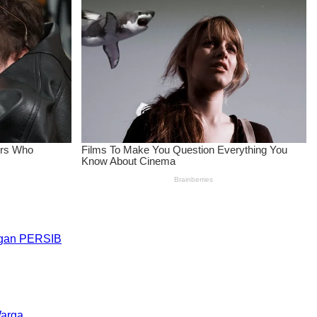
engan PERSIB
Warga