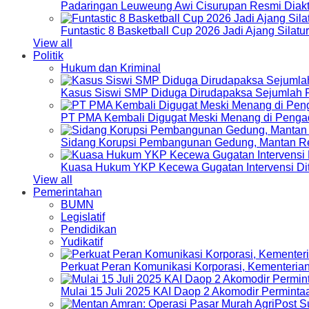
Padaringan Leuweung Awi Cisurupan Resmi Diakt
Funtastic 8 Basketball Cup 2026 Jadi Ajang Silat
View all
Politik
Hukum dan Kriminal
Kasus Siswi SMP Diduga Dirudapaksa Sejumlah P
PT PMA Kembali Digugat Meski Menang di Pengad
Sidang Korupsi Pembangunan Gedung, Mantan Re
Kuasa Hukum YKP Kecewa Gugatan Intervensi Di
View all
Pemerintahan
BUMN
Legislatif
Pendidikan
Yudikatif
Perkuat Peran Komunikasi Korporasi, Kementeri
Mulai 15 Juli 2025 KAI Daop 2 Akomodir Perminta