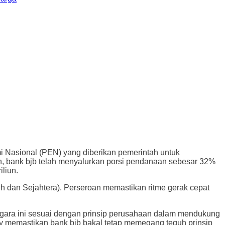
asional (PEN) yang diberikan pemerintah untuk
n, bank bjb telah menyalurkan porsi pendanaan sebesar 32%
iliun.
 dan Sejahtera). Perseroan memastikan ritme gerak cepat
egara ini sesuai dengan prinsip perusahaan dalam mendukung
y memastikan bank bjb bakal tetap memegang teguh prinsip