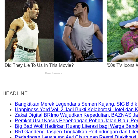
HEADLINE
Bangkitkan Merek Legendaris Semen Kujang, SIG Bidik
Happiness Yard Vol. 2 Jadi Bukti Kolaborasi Hotel dan
Zakat Digital BRImo Wujudkan Kepedulian, BAZNAS Ja
Pemkot Usut Kasus Penebangan Pohon Jalan Riau, Peri
Big Bad Wolf Hadirkan Ruang Literasi bagi Warga Ban
BRI Gandeng Taspen Tingkatkan Perlindungan dan Lite
Padaringan Leuweung Awi Cisurupan Resmi Diaktivasi