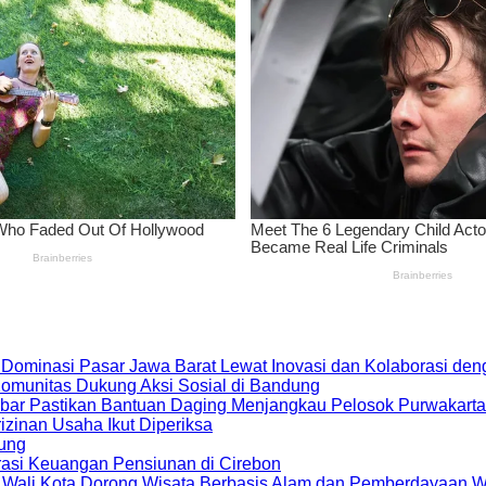
 Dominasi Pasar Jawa Barat Lewat Inovasi dan Kolaborasi d
 Komunitas Dukung Aksi Sosial di Bandung
bar Pastikan Bantuan Daging Menjangkau Pelosok Purwakarta
zinan Usaha Ikut Diperiksa
dung
rasi Keuangan Pensiunan di Cirebon
, Wali Kota Dorong Wisata Berbasis Alam dan Pemberdayaan 