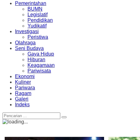
Pemerintahan
BUMN
Legislatif
Pendidikan
Yudikatif
Investigasi
Peristiwa
Olahraga
Seni Budaya
Gaya Hidup
Hiburan
Keagamaan
Pariwisata
Ekonomi
Kuliner
Pariwara
Ragam
Galeri
Indeks