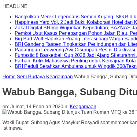
HEADLINE
Bangkitkan Merek Legendaris Semen Kujang, SIG Bidik
Happiness Yard Vol. 2 Jadi Bukti Kolaborasi Hotel dan
Zakat Digital BRImo Wujudkan Kepedulian, BAZNAS Ja
Pemkot Usut Kasus Penebangan Pohon Jalan Riau, Peri
Big Bad Wolf Hadirkan Ruang Literasi bagi Warga Ban
BRI Gandeng Taspen Tingkatkan Perlindungan dan Lite
Padaringan Leuweung Awi Cisurupan Resmi Diaktivasi
Funtastic 8 Basketball Cup 2026 Jadi Ajang Silaturahm
Farhan: Kritik Mahasiswa Penting untuk Kemajuan Kot
BRI Peduli Serahkan Ambulans untuk Wingdik 300/Tekn
Home
Seni Budaya
Keagamaan
Wabub Bangga, Subang Ditu
Wabub Bangga, Subang Ditu
on:
Jumat, 14 Februari 2020
In:
Keagamaan
Wakil Bupati Subang Agus Masykur Rosyadi saat memberikan a
istimewa