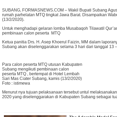
SUBANG, FORMASNEWS.COM – Wakil Bupati Subang Agus Masy
rumah parhelatan MTQ tingkat Jawa Barat. Disampaikan Wab
(13/2/2020).
Untuk menghadapi gelaran lomba Musabaqoh Tilawatil Qur’an
pembinaan calon peserta MTQ
Ketua panitia Drs. H. Asep Khoerul Faizin, MM dalam lapor
Subang akan diselenggarakan selama 3 hari dari tanggal 13 
Para calon peserta MTQ utusan Kabupaten
Subang mengikuti pembinaan calon
peserta MTQ , bertempat di Hotel Lembah
Sari Mas Ciater Subang, kamis (13/2/2020)
Foto : istimewa
Menurut nya tujuan pelaksanaan tersebut untul melaksanakan p
2020 yang diselenggarakan di Kabupaten Subang sebagai tu