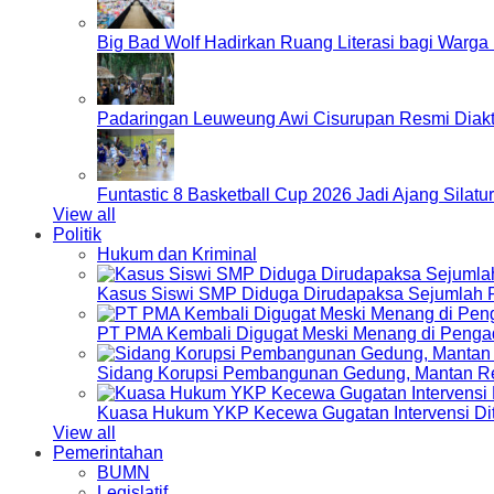
Big Bad Wolf Hadirkan Ruang Literasi bagi Warg
Padaringan Leuweung Awi Cisurupan Resmi Diakt
Funtastic 8 Basketball Cup 2026 Jadi Ajang Silat
View all
Politik
Hukum dan Kriminal
Kasus Siswi SMP Diduga Dirudapaksa Sejumlah P
PT PMA Kembali Digugat Meski Menang di Pengad
Sidang Korupsi Pembangunan Gedung, Mantan Re
Kuasa Hukum YKP Kecewa Gugatan Intervensi Di
View all
Pemerintahan
BUMN
Legislatif