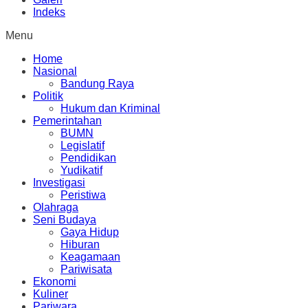
Indeks
Menu
Home
Nasional
Bandung Raya
Politik
Hukum dan Kriminal
Pemerintahan
BUMN
Legislatif
Pendidikan
Yudikatif
Investigasi
Peristiwa
Olahraga
Seni Budaya
Gaya Hidup
Hiburan
Keagamaan
Pariwisata
Ekonomi
Kuliner
Pariwara