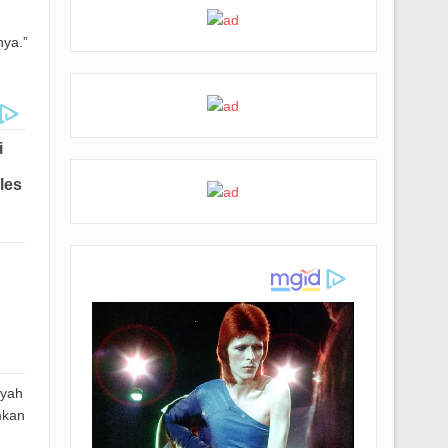
nya.”
ayah
mkan