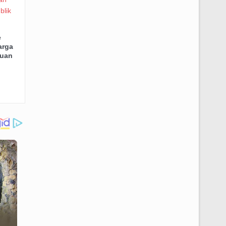
e
arga
juan