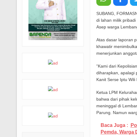
Farhan: Kritik Mahasiswa Penti
SUBANG, FORMASNEWS
BRI Peduli Serahkan Ambulans u
di lahan milik prib
Asep warga Lembang 
Atas dasar laporan 
khawatir menimbulka
menerjunkan anggota
“Kami dari Kepolisia
diharapkan, apalagi
Kanit Serse Iptu Wil
Ketua LPM Kelurahan
bahwa dari pihak ke
meninggal di Lemban
Parung. Namun warg
Baca Juga :
Po
Pemda, Warga D