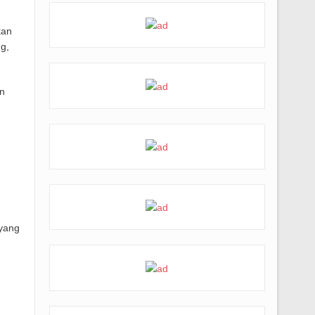
kan
g,
n
 yang