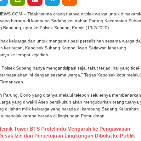
ng untuk Kemajuan Kota Bandung
.COM – Tidak terima orang tuanya ditolak warga untuk dimakam
ntuk Wingdik 300/Teknik, Perkuat Layanan Kesehatan di Subang
adi yang berada di kampung Sadang kelurahan Parung Kecamatan Suban
Bandung lapor ke Polsek Subang, Kamis (13/2/2020).
pihak keluarga dan untuk mengantisipasi perselisihan sesama warga da
n keributan, Kapolsek Subang Kompol Iwan Setiawan langsung
nya ke tempat kejadian.
n Polsek Subang hanya mengantisipasi saja, takut terjadi hal yang tidak
 permasalahan ini dengan sesama warga,” Tegas Kapolsek kota melalui
i Firmansyah.
 Parung, Dono yang ditanya melalui telepon selulernya membenarkan
luarga yang diwakili Asep bersikukuh akan menguburkan orang tuanya
g di lahan milik keluarga yang berada di kampung Sadang Kelurahan
a menolak karena berada di lingkungan Pemukiman.
lemik Tower BTS Protelindo Mengarah ke Pengawasan
esak Izin dan Persetujuan Lingkungan Dibuka ke Publik