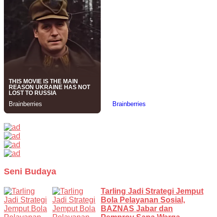
Seni Budaya
Tarling Jadi Strategi Jemput
Bola Pelayanan Sosial,
BAZNAS Jabar dan