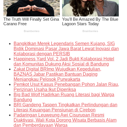
Bangkitkan Merek Legendaris Semen Kujang, SIG
Bidik Dominasi Pasar Jawa Barat Lewat Inovasi dan
Kolaborasi dengan PERSIB
Happiness Yard Vol. 2 Jadi Bukti Kolaborasi Hotel
dan Komunitas Dukung Aksi Sosial di Bandung
Zakat Digital BRImo Wujudkan Kepedulian,
BAZNAS Jabar Pastikan Bantuan Daging
Menjangkau Pelosok Purwakarta
Pemkot Usut Kasus Penebangan Pohon Jalan Riau,
Perizinan Usaha Ikut Diperiksa
Big Bad Wolf Hadirkan Ruang Literasi bagi Warga
Bandung
BRI Gandeng Taspen Tingkatkan Perlindungan dan
Literasi Keuangan Pensiunan di Cirebon
Padaringan Leuweung Awi Cisurupan Resmi
Diaktivasi, Wali Kota Dorong Wisata Berbasis Alam
dan Pemberdayaan Warga