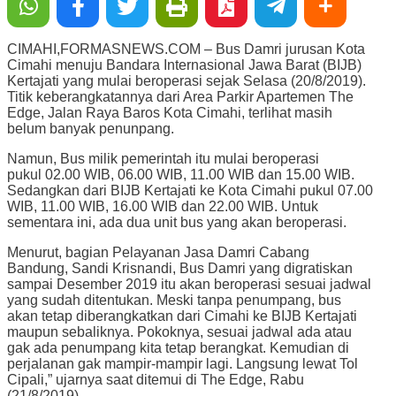
CIMAHI,FORMASNEWS.COM – Bus Damri jurusan Kota
Cimahi menuju Bandara Internasional Jawa Barat (BIJB)
Kertajati yang mulai beroperasi sejak Selasa (20/8/2019).
Titik keberangkatannya dari Area Parkir Apartemen The
Edge, Jalan Raya Baros Kota Cimahi, terlihat masih
belum banyak penunpang.
Namun, Bus milik pemerintah itu mulai beroperasi
pukul 02.00 WIB, 06.00 WIB, 11.00 WIB dan 15.00 WIB.
Sedangkan dari BIJB Kertajati ke Kota Cimahi pukul 07.00
WIB, 11.00 WIB, 16.00 WIB dan 22.00 WIB. Untuk
sementara ini, ada dua unit bus yang akan beroperasi.
Menurut, bagian Pelayanan Jasa Damri Cabang
Bandung, Sandi Krisnandi, Bus Damri yang digratiskan
sampai Desember 2019 itu akan beroperasi sesuai jadwal
yang sudah ditentukan. Meski tanpa penumpang, bus
akan tetap diberangkatkan dari Cimahi ke BIJB Kertajati
maupun sebaliknya. Pokoknya, sesuai jadwal ada atau
gak ada penumpang kita tetap berangkat. Kemudian di
perjalanan gak mampir-mampir lagi. Langsung lewat Tol
Cipali,” ujarnya saat ditemui di The Edge, Rabu
(21/8/2019).