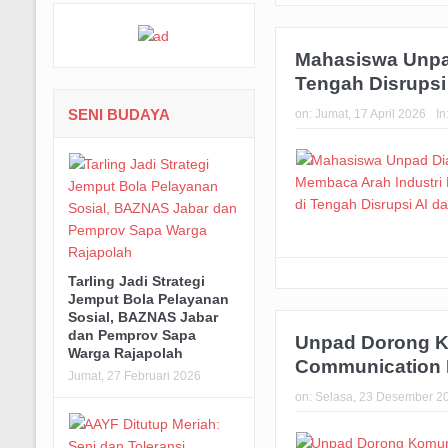
Mahasiswa Unpad
Tengah Disrupsi
SENI BUDAYA
on:
Jumat, 17 April 2026
In
Tarling Jadi Strategi
Jemput Bola Pelayanan
Sosial, BAZNAS Jabar
dan Pemprov Sapa
Unpad Dorong K
Warga Rajapolah
Communication 
Jumat, 27 Februari 2026
on:
Selasa, 23 Desember 2