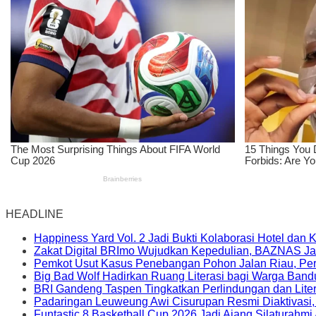
HEADLINE
Happiness Yard Vol. 2 Jadi Bukti Kolaborasi Hotel dan
Zakat Digital BRImo Wujudkan Kepedulian, BAZNAS Ja
Pemkot Usut Kasus Penebangan Pohon Jalan Riau, Peri
Big Bad Wolf Hadirkan Ruang Literasi bagi Warga Ban
BRI Gandeng Taspen Tingkatkan Perlindungan dan Lite
Padaringan Leuweung Awi Cisurupan Resmi Diaktivasi
Funtastic 8 Basketball Cup 2026 Jadi Ajang Silaturahm