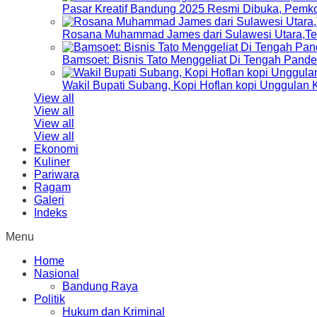
Pasar Kreatif Bandung 2025 Resmi Dibuka, Pemk
Rosana Muhammad James dari Sulawesi Utara,Terp
Bamsoet: Bisnis Tato Menggeliat Di Tengah Pand
Wakil Bupati Subang, Kopi Hoflan kopi Unggulan
View all
View all
View all
View all
Ekonomi
Kuliner
Pariwara
Ragam
Galeri
Indeks
Menu
Home
Nasional
Bandung Raya
Politik
Hukum dan Kriminal