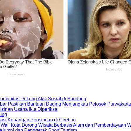
 Komunitas Dukung Aksi Sosial di Bandung
bar Pastikan Bantuan Daging Menjangkau Pelosok Purwakarta
zinan Usaha Ikut Diperiksa
dung
rasi Keuangan Pensiunan di Cirebon
, Wali Kota Dorong Wisata Berbasis Alam dan Pemberdayaan 
i Alumni dan Penggerak Sport Tourism