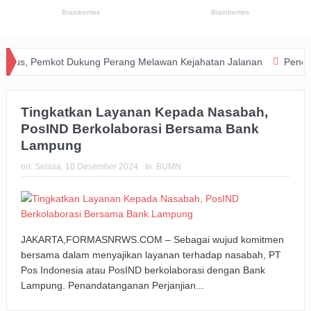
, Pemkot Dukung Perang Melawan Kejahatan Jalanan
Penerbanga
Tingkatkan Layanan Kepada Nasabah,
PosIND Berkolaborasi Bersama Bank
Lampung
on:
Selasa, 10 Desember 2024
In:
BUMN
JAKARTA,FORMASNRWS.COM – Sebagai wujud komitmen
bersama dalam menyajikan layanan terhadap nasabah, PT
Pos Indonesia atau PosIND berkolaborasi dengan Bank
Lampung. Penandatanganan Perjanjian...