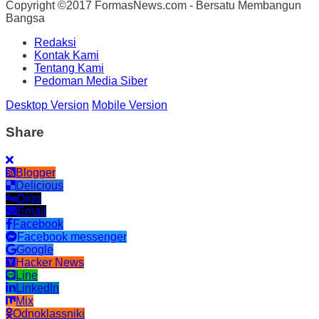
Copyright ©2017 FormasNews.com - Bersatu Membangun
Bangsa
Redaksi
Kontak Kami
Tentang Kami
Pedoman Media Siber
Desktop Version
Mobile Version
Share
Blogger
Delicious
Digg
Email
Facebook
Facebook messenger
Google
Hacker News
Line
LinkedIn
Mix
Odnoklassniki