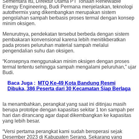
Sementara itu, Direktur Utama PT Tohaan Renewable
Energy Engineering, Budi Permana menjelaskan, teknologi
autothermix yang dikembangkan merupakan sistem
pengolahan sampah berbasis proses termal dengan konsep
minim oksigen.
Menurutnya, pendekatan tersebut berbeda dengan sistem
pembakaran konvensional karena lebih menitikberatkan
pada proses peluruhan material sampah melalui
pengendalian suhu dan oksigen.
“Konsepnya menggunakan minim oksigen dengan proses
termal tertentu sehingga sampah mengalami peluruhan,” ujar
Budi.
Baca Juga :
MTQ Ke-49 Kota Bandung Resmi
Dibuka, 386 Peserta dari 30 Kecamatan Siap Berlaga
Ia menambahkan, perangkat yang saat ini ditinjau masih
berupa prototipe dengan kapasitas sekitar 1 ton sampah per
hari dan dirancang agar dapat dikembangkan ke kapasitas
yang lebih besar.
“Versi pertama perangkat kami sudah beroperasi sejak
Desember 2023 di Kabupaten Serang. Sekarang yang