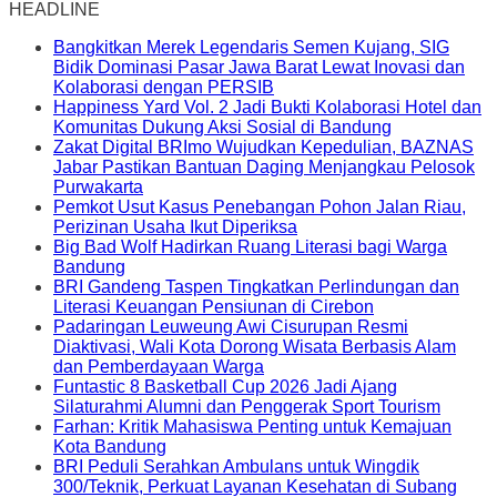
HEADLINE
Bangkitkan Merek Legendaris Semen Kujang, SIG
Bidik Dominasi Pasar Jawa Barat Lewat Inovasi dan
Kolaborasi dengan PERSIB
Happiness Yard Vol. 2 Jadi Bukti Kolaborasi Hotel dan
Komunitas Dukung Aksi Sosial di Bandung
Zakat Digital BRImo Wujudkan Kepedulian, BAZNAS
Jabar Pastikan Bantuan Daging Menjangkau Pelosok
Purwakarta
Pemkot Usut Kasus Penebangan Pohon Jalan Riau,
Perizinan Usaha Ikut Diperiksa
Big Bad Wolf Hadirkan Ruang Literasi bagi Warga
Bandung
BRI Gandeng Taspen Tingkatkan Perlindungan dan
Literasi Keuangan Pensiunan di Cirebon
Padaringan Leuweung Awi Cisurupan Resmi
Diaktivasi, Wali Kota Dorong Wisata Berbasis Alam
dan Pemberdayaan Warga
Funtastic 8 Basketball Cup 2026 Jadi Ajang
Silaturahmi Alumni dan Penggerak Sport Tourism
Farhan: Kritik Mahasiswa Penting untuk Kemajuan
Kota Bandung
BRI Peduli Serahkan Ambulans untuk Wingdik
300/Teknik, Perkuat Layanan Kesehatan di Subang