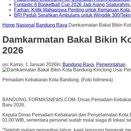
Funtastic 8 Basketball Cup 2026 Jadi Ajang Silaturahm
Farhan: Kritik Mahasiswa Penting untuk Kemajuan Kot
BRI Peduli Serahkan Ambulans untuk Wingdik 300/Tekn
Home
Nasional
Bandung Raya
Damkarmatan Bakal Bikin Ko
Damkarmatan Bakal Bikin K
2026
on:
Kamis, 1 Januari 2026
In:
Bandung Raya
,
Pemerintahan
Pemadam Kebakaran Kota Bandung. (Foto Istimewa)
BANDUNG, FORMASNEWS.COM- Dinas Pemadam Kebakaran dan
Baru 2026.
Kepala Dinas Pemadam Kebakaran dan Penyelamatan Kota Band
01.00 WIB, sementara personel sudah mulai siaga di lokasi s
“Setelah malam pergantian tahun, kami langsung bergerak me