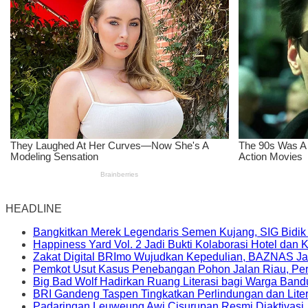
HEADLINE
Bangkitkan Merek Legendaris Semen Kujang, SIG Bidik
Happiness Yard Vol. 2 Jadi Bukti Kolaborasi Hotel dan
Zakat Digital BRImo Wujudkan Kepedulian, BAZNAS Ja
Pemkot Usut Kasus Penebangan Pohon Jalan Riau, Peri
Big Bad Wolf Hadirkan Ruang Literasi bagi Warga Ban
BRI Gandeng Taspen Tingkatkan Perlindungan dan Lite
Padaringan Leuweung Awi Cisurupan Resmi Diaktivasi