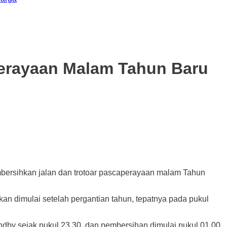
Perayaan Malam Tahun Baru
ihkan jalan dan trotoar pascaperayaan malam Tahun
 dimulai setelah pergantian tahun, tepatnya pada pukul
ndby sejak pukul 23.30, dan pembersihan dimulai pukul 01.00