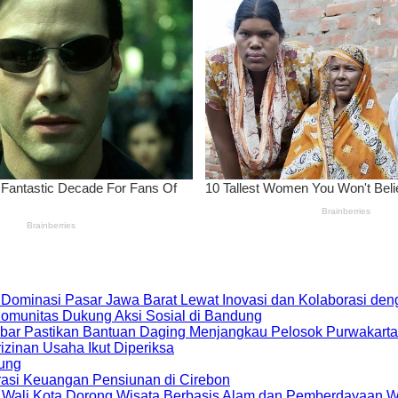
 Dominasi Pasar Jawa Barat Lewat Inovasi dan Kolaborasi d
 Komunitas Dukung Aksi Sosial di Bandung
bar Pastikan Bantuan Daging Menjangkau Pelosok Purwakarta
zinan Usaha Ikut Diperiksa
dung
rasi Keuangan Pensiunan di Cirebon
, Wali Kota Dorong Wisata Berbasis Alam dan Pemberdayaan 