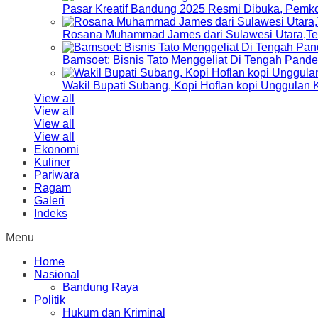
Pasar Kreatif Bandung 2025 Resmi Dibuka, Pemk
Rosana Muhammad James dari Sulawesi Utara,Terp
Bamsoet: Bisnis Tato Menggeliat Di Tengah Pand
Wakil Bupati Subang, Kopi Hoflan kopi Unggulan
View all
View all
View all
View all
Ekonomi
Kuliner
Pariwara
Ragam
Galeri
Indeks
Menu
Home
Nasional
Bandung Raya
Politik
Hukum dan Kriminal