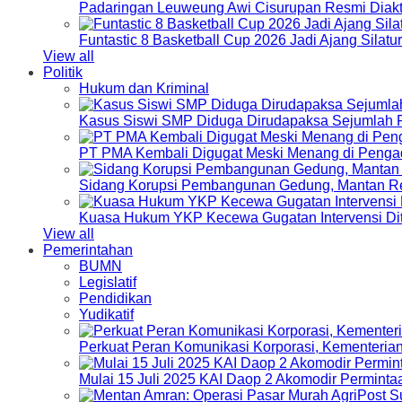
Padaringan Leuweung Awi Cisurupan Resmi Diakt
Funtastic 8 Basketball Cup 2026 Jadi Ajang Silat
View all
Politik
Hukum dan Kriminal
Kasus Siswi SMP Diduga Dirudapaksa Sejumlah P
PT PMA Kembali Digugat Meski Menang di Pengad
Sidang Korupsi Pembangunan Gedung, Mantan Re
Kuasa Hukum YKP Kecewa Gugatan Intervensi Di
View all
Pemerintahan
BUMN
Legislatif
Pendidikan
Yudikatif
Perkuat Peran Komunikasi Korporasi, Kementeri
Mulai 15 Juli 2025 KAI Daop 2 Akomodir Perminta