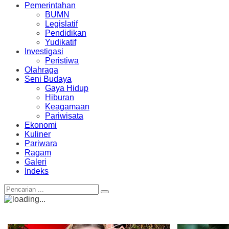
Pemerintahan
BUMN
Legislatif
Pendidikan
Yudikatif
Investigasi
Peristiwa
Olahraga
Seni Budaya
Gaya Hidup
Hiburan
Keagamaan
Pariwisata
Ekonomi
Kuliner
Pariwara
Ragam
Galeri
Indeks