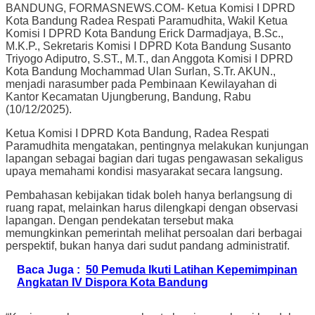
BANDUNG, FORMASNEWS.COM- Ketua Komisi I DPRD
Kota Bandung Radea Respati Paramudhita, Wakil Ketua
Komisi I DPRD Kota Bandung Erick Darmadjaya, B.Sc.,
M.K.P., Sekretaris Komisi I DPRD Kota Bandung Susanto
Triyogo Adiputro, S.ST., M.T., dan Anggota Komisi I DPRD
Kota Bandung Mochammad Ulan Surlan, S.Tr. AKUN.,
menjadi narasumber pada Pembinaan Kewilayahan di
Kantor Kecamatan Ujungberung, Bandung, Rabu
(10/12/2025).
Ketua Komisi I DPRD Kota Bandung, Radea Respati
Paramudhita mengatakan, pentingnya melakukan kunjungan
lapangan sebagai bagian dari tugas pengawasan sekaligus
upaya memahami kondisi masyarakat secara langsung.
Pembahasan kebijakan tidak boleh hanya berlangsung di
ruang rapat, melainkan harus dilengkapi dengan observasi
lapangan. Dengan pendekatan tersebut maka
memungkinkan pemerintah melihat persoalan dari berbagai
perspektif, bukan hanya dari sudut pandang administratif.
Baca Juga :
50 Pemuda Ikuti Latihan Kepemimpinan
Angkatan IV Dispora Kota Bandung