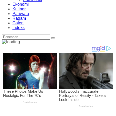
Ekonomi
Kuliner
Pariwara
Ragam
Galeri
Indeks