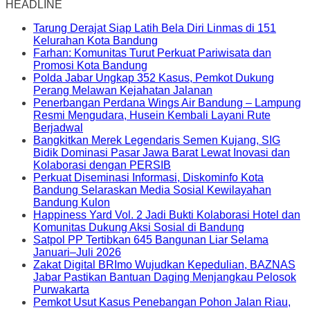
HEADLINE
Tarung Derajat Siap Latih Bela Diri Linmas di 151
Kelurahan Kota Bandung
Farhan: Komunitas Turut Perkuat Pariwisata dan
Promosi Kota Bandung
Polda Jabar Ungkap 352 Kasus, Pemkot Dukung
Perang Melawan Kejahatan Jalanan
Penerbangan Perdana Wings Air Bandung – Lampung
Resmi Mengudara, Husein Kembali Layani Rute
Berjadwal
Bangkitkan Merek Legendaris Semen Kujang, SIG
Bidik Dominasi Pasar Jawa Barat Lewat Inovasi dan
Kolaborasi dengan PERSIB
Perkuat Diseminasi Informasi, Diskominfo Kota
Bandung Selaraskan Media Sosial Kewilayahan
Bandung Kulon
Happiness Yard Vol. 2 Jadi Bukti Kolaborasi Hotel dan
Komunitas Dukung Aksi Sosial di Bandung
Satpol PP Tertibkan 645 Bangunan Liar Selama
Januari–Juli 2026
Zakat Digital BRImo Wujudkan Kepedulian, BAZNAS
Jabar Pastikan Bantuan Daging Menjangkau Pelosok
Purwakarta
Pemkot Usut Kasus Penebangan Pohon Jalan Riau,