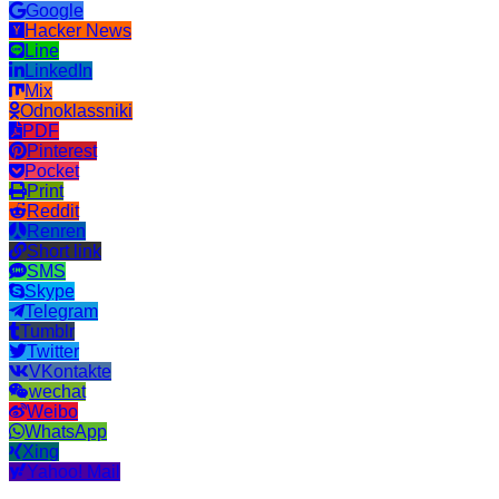
Google
Hacker News
Line
LinkedIn
Mix
Odnoklassniki
PDF
Pinterest
Pocket
Print
Reddit
Renren
Short link
SMS
Skype
Telegram
Tumblr
Twitter
VKontakte
wechat
Weibo
WhatsApp
Xing
Yahoo! Mail