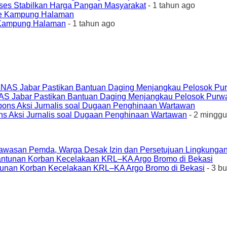
ses Stabilkan Harga Pangan Masyarakat
- 1 tahun ago
e Kampung Halaman
- 1 tahun ago
AS Jabar Pastikan Bantuan Daging Menjangkau Pelosok Purw
ons Aksi Jurnalis soal Dugaan Penghinaan Wartawan
- 2 minggu
awasan Pemda, Warga Desak Izin dan Persetujuan Lingkungan
unan Korban Kecelakaan KRL–KA Argo Bromo di Bekasi
- 3 b