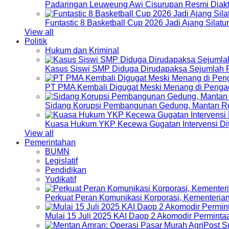
Padaringan Leuweung Awi Cisurupan Resmi Diakt
Funtastic 8 Basketball Cup 2026 Jadi Ajang Silat
View all
Politik
Hukum dan Kriminal
Kasus Siswi SMP Diduga Dirudapaksa Sejumlah P
PT PMA Kembali Digugat Meski Menang di Pengad
Sidang Korupsi Pembangunan Gedung, Mantan Re
Kuasa Hukum YKP Kecewa Gugatan Intervensi Di
View all
Pemerintahan
BUMN
Legislatif
Pendidikan
Yudikatif
Perkuat Peran Komunikasi Korporasi, Kementeri
Mulai 15 Juli 2025 KAI Daop 2 Akomodir Perminta