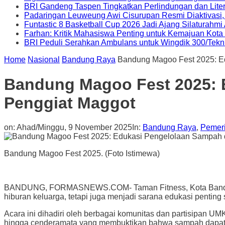
BRI Gandeng Taspen Tingkatkan Perlindungan dan Lite
Padaringan Leuweung Awi Cisurupan Resmi Diaktivasi
Funtastic 8 Basketball Cup 2026 Jadi Ajang Silaturahm
Farhan: Kritik Mahasiswa Penting untuk Kemajuan Kot
BRI Peduli Serahkan Ambulans untuk Wingdik 300/Tekn
Home
Nasional
Bandung Raya
Bandung Magoo Fest 2025: Ed
Bandung Magoo Fest 2025: 
Penggiat Maggot
on:
Ahad/Minggu, 9 November 2025
In:
Bandung Raya
,
Pemer
Bandung Magoo Fest 2025. (Foto Istimewa)
BANDUNG, FORMASNEWS.COM- Taman Fitness, Kota Bandung, 
hiburan keluarga, tetapi juga menjadi sarana edukasi penting
Acara ini dihadiri oleh berbagai komunitas dan partisipan 
hingga cenderamata yang membuktikan bahwa sampah dapat mem