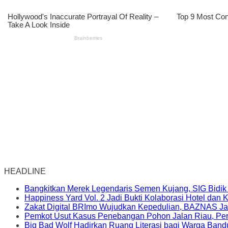
HEADLINE
Bangkitkan Merek Legendaris Semen Kujang, SIG Bidik
Happiness Yard Vol. 2 Jadi Bukti Kolaborasi Hotel dan
Zakat Digital BRImo Wujudkan Kepedulian, BAZNAS Ja
Pemkot Usut Kasus Penebangan Pohon Jalan Riau, Peri
Big Bad Wolf Hadirkan Ruang Literasi bagi Warga Ban