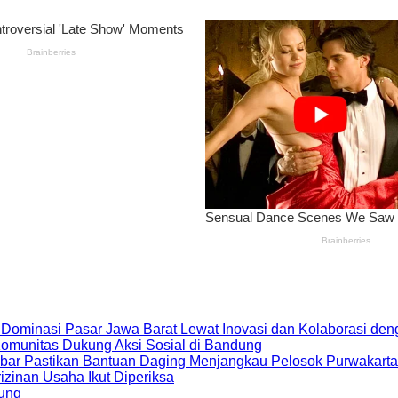
 Dominasi Pasar Jawa Barat Lewat Inovasi dan Kolaborasi d
 Komunitas Dukung Aksi Sosial di Bandung
bar Pastikan Bantuan Daging Menjangkau Pelosok Purwakarta
zinan Usaha Ikut Diperiksa
dung