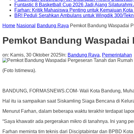
Funtastic 8 Basketball Cup 2026 Jadi Ajang Silaturahm
Farhan: Kritik Mahasiswa Penting untuk Kemajuan Kot
BRI Peduli Serahkan Ambulans untuk Wingdik 300/Tekn
Home
Nasional
Bandung Raya
Pemkot Bandung Waspadai P
Pemkot Bandung Waspadai 
on:
Kamis, 30 Oktober 2025
In:
Bandung Raya
,
Pemerintahan
(Foto Istimewa).
BANDUNG, FORMASNEWS.COM- Wali Kota Bandung, Muhammad 
Hal itu ia sampaikan saat Siskamling Siaga Bencana di Kelu
Menurut Farhan, dalam beberapa waktu terakhir terdapat lapor
“Saya khawatir ada pergerakan mikro di tanahnya. Ini yang pe
Farhan meminta tim teknis dari Disciptabintar dan BPBD Kot