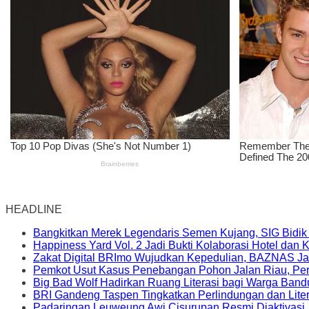
HEADLINE
Bangkitkan Merek Legendaris Semen Kujang, SIG Bidik
Happiness Yard Vol. 2 Jadi Bukti Kolaborasi Hotel dan
Zakat Digital BRImo Wujudkan Kepedulian, BAZNAS Ja
Pemkot Usut Kasus Penebangan Pohon Jalan Riau, Peri
Big Bad Wolf Hadirkan Ruang Literasi bagi Warga Ban
BRI Gandeng Taspen Tingkatkan Perlindungan dan Lite
Padaringan Leuweung Awi Cisurupan Resmi Diaktivasi