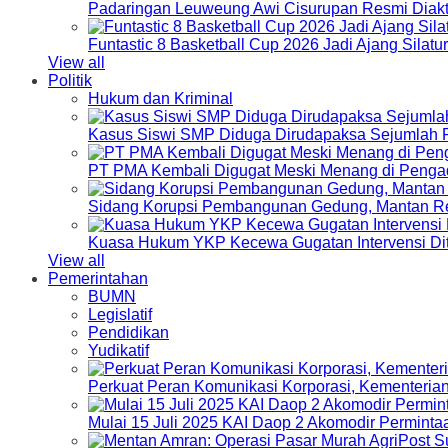
Padaringan Leuweung Awi Cisurupan Resmi Diakt
Funtastic 8 Basketball Cup 2026 Jadi Ajang Silat
View all
Politik
Hukum dan Kriminal
Kasus Siswi SMP Diduga Dirudapaksa Sejumlah P
PT PMA Kembali Digugat Meski Menang di Pengad
Sidang Korupsi Pembangunan Gedung, Mantan Re
Kuasa Hukum YKP Kecewa Gugatan Intervensi Di
View all
Pemerintahan
BUMN
Legislatif
Pendidikan
Yudikatif
Perkuat Peran Komunikasi Korporasi, Kementeri
Mulai 15 Juli 2025 KAI Daop 2 Akomodir Perminta