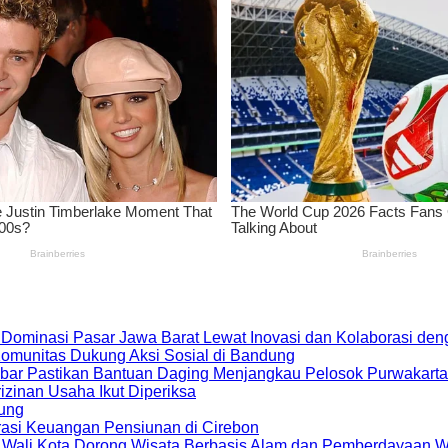
 Dominasi Pasar Jawa Barat Lewat Inovasi dan Kolaborasi d
 Komunitas Dukung Aksi Sosial di Bandung
bar Pastikan Bantuan Daging Menjangkau Pelosok Purwakarta
zinan Usaha Ikut Diperiksa
dung
rasi Keuangan Pensiunan di Cirebon
, Wali Kota Dorong Wisata Berbasis Alam dan Pemberdayaan 