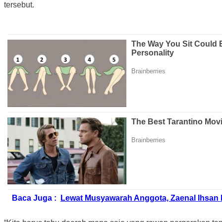
tersebut.
Baca Juga :
Lewat Musyawarah Anggota, Zaenal Ihsan