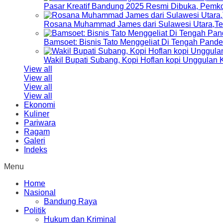
Pasar Kreatif Bandung 2025 Resmi Dibuka, Pemk
Rosana Muhammad James dari Sulawesi Utara,Terp
Bamsoet: Bisnis Tato Menggeliat Di Tengah Pand
Wakil Bupati Subang, Kopi Hoflan kopi Unggulan
View all
View all
View all
View all
Ekonomi
Kuliner
Pariwara
Ragam
Galeri
Indeks
Menu
Home
Nasional
Bandung Raya
Politik
Hukum dan Kriminal