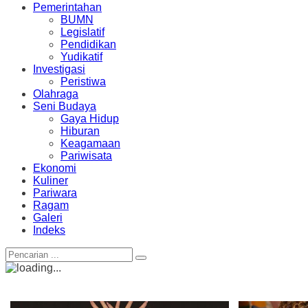
Pemerintahan
BUMN
Legislatif
Pendidikan
Yudikatif
Investigasi
Peristiwa
Olahraga
Seni Budaya
Gaya Hidup
Hiburan
Keagamaan
Pariwisata
Ekonomi
Kuliner
Pariwara
Ragam
Galeri
Indeks