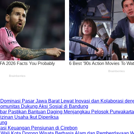
 Dominasi Pasar Jawa Barat Lewat Inovasi dan Kolaborasi d
 Komunitas Dukung Aksi Sosial di Bandung
bar Pastikan Bantuan Daging Menjangkau Pelosok Purwakarta
zinan Usaha Ikut Diperiksa
dung
rasi Keuangan Pensiunan di Cirebon
, Wali Kota Dorong Wisata Berbasis Alam dan Pemberdayaan 