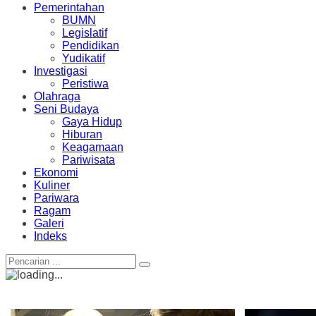
Pemerintahan
BUMN
Legislatif
Pendidikan
Yudikatif
Investigasi
Peristiwa
Olahraga
Seni Budaya
Gaya Hidup
Hiburan
Keagamaan
Pariwisata
Ekonomi
Kuliner
Pariwara
Ragam
Galeri
Indeks