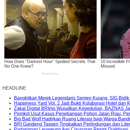
HEADLINE
Bangkitkan Merek Legendaris Semen Kujang, SIG Bidik
Happiness Yard Vol. 2 Jadi Bukti Kolaborasi Hotel dan
Zakat Digital BRImo Wujudkan Kepedulian, BAZNAS Ja
Pemkot Usut Kasus Penebangan Pohon Jalan Riau, Peri
Big Bad Wolf Hadirkan Ruang Literasi bagi Warga Ban
BRI Gandeng Taspen Tingkatkan Perlindungan dan Lite
Padaringan Leuweung Awi Cisurupan Resmi Diaktivasi