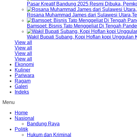
Pasar Kreatif Bandung 2025 Resmi Dibuka, Pemk
Rosana Muhammad James dari Sulawesi Utara,Terp
Bamsoet: Bisnis Tato Menggeliat Di Tengah Pand
Wakil Bupati Subang, Kopi Hoflan kopi Unggulan
View all
View all
View all
View all
Ekonomi
Kuliner
Pariwara
Ragam
Galeri
Indeks
Menu
Home
Nasional
Bandung Raya
Politik
Hukum dan Kriminal