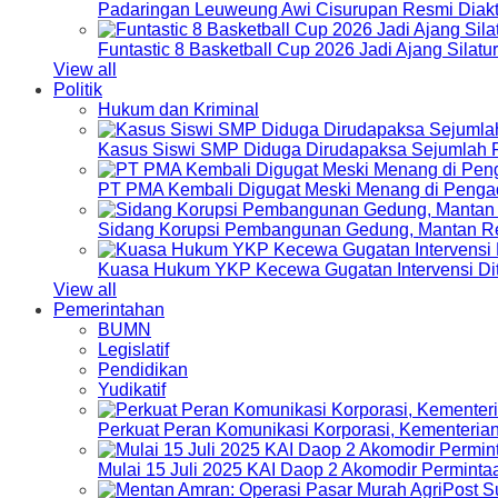
Padaringan Leuweung Awi Cisurupan Resmi Diakt
Funtastic 8 Basketball Cup 2026 Jadi Ajang Silat
View all
Politik
Hukum dan Kriminal
Kasus Siswi SMP Diduga Dirudapaksa Sejumlah P
PT PMA Kembali Digugat Meski Menang di Pengad
Sidang Korupsi Pembangunan Gedung, Mantan Re
Kuasa Hukum YKP Kecewa Gugatan Intervensi Di
View all
Pemerintahan
BUMN
Legislatif
Pendidikan
Yudikatif
Perkuat Peran Komunikasi Korporasi, Kementeri
Mulai 15 Juli 2025 KAI Daop 2 Akomodir Perminta