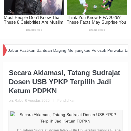
Pastikan Bantuan Daging Menjangkau Pelosok Purwakarta
Pemkot 
Secara Aklamasi, Tatang Sudrajat
Dosen USB YPKP Terpilih Jadi
Ketum PDPKN
on:
Rabu, 6 Agustus 2025
In:
Pendidikan
Dr. Tatang Sudrajat, dosen tetap FISIP Universitas Sangga Buana