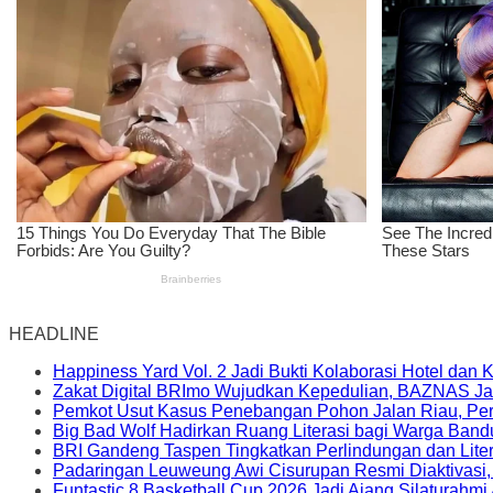
HEADLINE
Happiness Yard Vol. 2 Jadi Bukti Kolaborasi Hotel dan
Zakat Digital BRImo Wujudkan Kepedulian, BAZNAS Ja
Pemkot Usut Kasus Penebangan Pohon Jalan Riau, Peri
Big Bad Wolf Hadirkan Ruang Literasi bagi Warga Ban
BRI Gandeng Taspen Tingkatkan Perlindungan dan Lite
Padaringan Leuweung Awi Cisurupan Resmi Diaktivasi
Funtastic 8 Basketball Cup 2026 Jadi Ajang Silaturahm