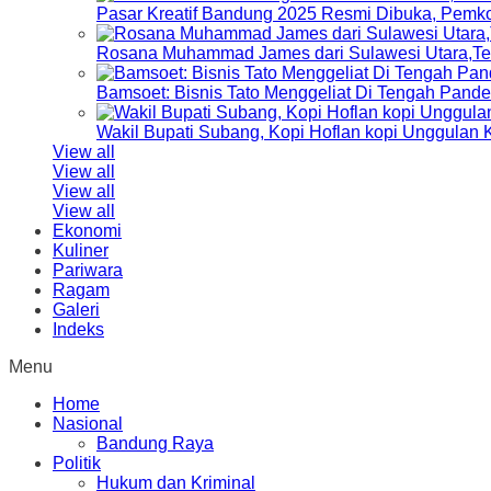
Pasar Kreatif Bandung 2025 Resmi Dibuka, Pemk
Rosana Muhammad James dari Sulawesi Utara,Terp
Bamsoet: Bisnis Tato Menggeliat Di Tengah Pand
Wakil Bupati Subang, Kopi Hoflan kopi Unggulan
View all
View all
View all
View all
Ekonomi
Kuliner
Pariwara
Ragam
Galeri
Indeks
Menu
Home
Nasional
Bandung Raya
Politik
Hukum dan Kriminal