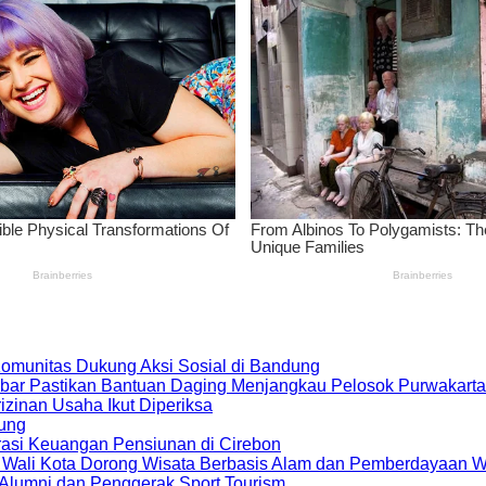
 Komunitas Dukung Aksi Sosial di Bandung
bar Pastikan Bantuan Daging Menjangkau Pelosok Purwakarta
zinan Usaha Ikut Diperiksa
dung
rasi Keuangan Pensiunan di Cirebon
, Wali Kota Dorong Wisata Berbasis Alam dan Pemberdayaan 
i Alumni dan Penggerak Sport Tourism