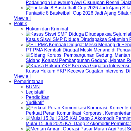
Padaringan Leuweung Awi Cisurupan Resmi Diakt
Funtastic 8 Basketball Cup 2026 Jadi Ajang Silat
View all
Politik
Hukum dan Kriminal
Kasus Siswi SMP Diduga Dirudapaksa Sejumlah P
PT PMA Kembali Digugat Meski Menang di Pengad
Sidang Korupsi Pembangunan Gedung, Mantan Re
Kuasa Hukum YKP Kecewa Gugatan Intervensi Di
View all
Pemerintahan
BUMN
Legislatif
Pendidikan
Yudikatif
Perkuat Peran Komunikasi Korporasi, Kementeri
Mulai 15 Juli 2025 KAI Daop 2 Akomodir Perminta