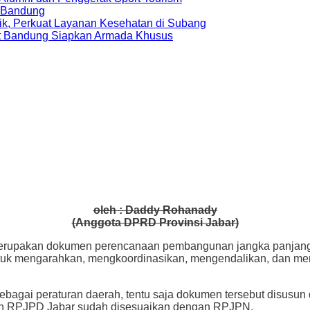
a Bandung
ik, Perkuat Layanan Kesehatan di Subang
t Bandung Siapkan Armada Khusus
oleh : Daddy Rohanady
(Anggota DPRD Provinsi Jabar)
upakan dokumen perencanaan pembangunan jangka panjang u
untuk mengarahkan, mengkoordinasikan, mengendalikan, dan m
ebagai peraturan daerah, tentu saja dokumen tersebut disu
an RPJPD Jabar sudah disesuaikan dengan RPJPN.