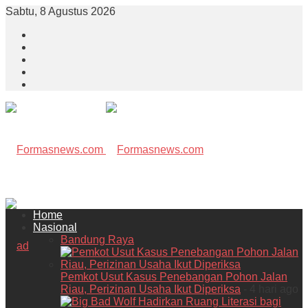
Sabtu, 8 Agustus 2026
Home
Nasional
Bandung Raya
Pemkot Usut Kasus Penebangan Pohon Jalan
Riau, Perizinan Usaha Ikut Diperiksa
- 4 hari ago