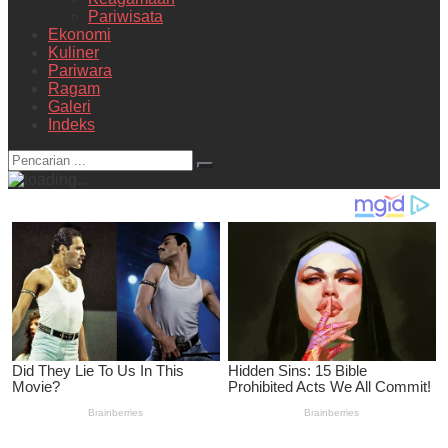
Pariwisata
Ekonomi
Kuliner
Pariwara
Ragam
Galeri
Indeks