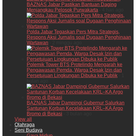
BAZNAS Jabar Pastikan Bantuan Daging
Menjangkau Pelosok Purwakarta
- 4 hari ago
Polda Jabar Tegaskan Pers Mitra Strategis,
Respons Aksi Jurnalis soal Dugaan Penghinaan
Wartawan
- 2 minggu ago
Polemik Tower BTS Protelindo Mengarah ke
Pengawasan Pemda, Warga Desak Izin dan
Persetujuan Lingkungan Dibuka ke Publik
- 1
bulan ago
BAZNAS Jabar Dampingi Gubernur Salurkan
Santunan Korban Kecelakaan KRL–KA Argo
Bromo di Bekasi
- 3 bulan ago
View all
Olahraga
Seni Budaya
Gaya Hidup