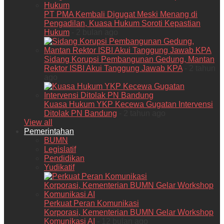
PT PMA Kembali Digugat Meski Menang di
Pengadilan, Kuasa Hukum Soroti Kepastian
Hukum
- 2 bulan ago
Sidang Korupsi Pembangunan Gedung, Mantan
Rektor ISBI Akui Tanggung Jawab KPA
- 2 tahun
ago
Kuasa Hukum YKP Kecewa Gugatan Intervensi
Ditolak PN Bandung
- 2 tahun ago
View all
Pemerintahan
BUMN
Legislatif
Pendidikan
Yudikatif
Perkuat Peran Komunikasi
Korporasi, Kementerian BUMN Gelar Workshop
Komunikasi AI
- 12 bulan ago