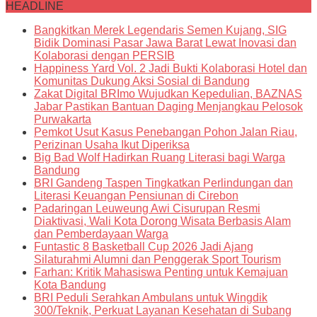
HEADLINE
Bangkitkan Merek Legendaris Semen Kujang, SIG
Bidik Dominasi Pasar Jawa Barat Lewat Inovasi dan
Kolaborasi dengan PERSIB
Happiness Yard Vol. 2 Jadi Bukti Kolaborasi Hotel dan
Komunitas Dukung Aksi Sosial di Bandung
Zakat Digital BRImo Wujudkan Kepedulian, BAZNAS
Jabar Pastikan Bantuan Daging Menjangkau Pelosok
Purwakarta
Pemkot Usut Kasus Penebangan Pohon Jalan Riau,
Perizinan Usaha Ikut Diperiksa
Big Bad Wolf Hadirkan Ruang Literasi bagi Warga
Bandung
BRI Gandeng Taspen Tingkatkan Perlindungan dan
Literasi Keuangan Pensiunan di Cirebon
Padaringan Leuweung Awi Cisurupan Resmi
Diaktivasi, Wali Kota Dorong Wisata Berbasis Alam
dan Pemberdayaan Warga
Funtastic 8 Basketball Cup 2026 Jadi Ajang
Silaturahmi Alumni dan Penggerak Sport Tourism
Farhan: Kritik Mahasiswa Penting untuk Kemajuan
Kota Bandung
BRI Peduli Serahkan Ambulans untuk Wingdik
300/Teknik, Perkuat Layanan Kesehatan di Subang