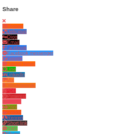
Share
Blogger
Delicious
Digg
Email
Facebook
Facebook messenger
Google
Hacker News
Line
LinkedIn
Mix
Odnoklassniki
PDF
Pinterest
Pocket
Print
Reddit
Renren
Short link
SMS
Skype