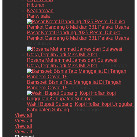
Hiburan
Keagamaan
Pariwisata
Pasar Kreatif Bandung 2025 Resmi Dibuka,
Pemkot Gandeng 8 Mal dan 331 Pelaku Usaha
-
12 bulan ago
Rosana Muhammad James dari Sulawesi
Utara,Terpilih Jadi Miss IMI 2021
- 5 tahun ago
Bamsoet: Bisnis Tato Menggeliat Di Tengah
Pandemi Covid-19
- 6 tahun ago
Wakil Bupati Subang, Kopi Hoflan kopi Unggulan
Kabupaten Subang
- 7 tahun ago
View all
View all
View all
View all