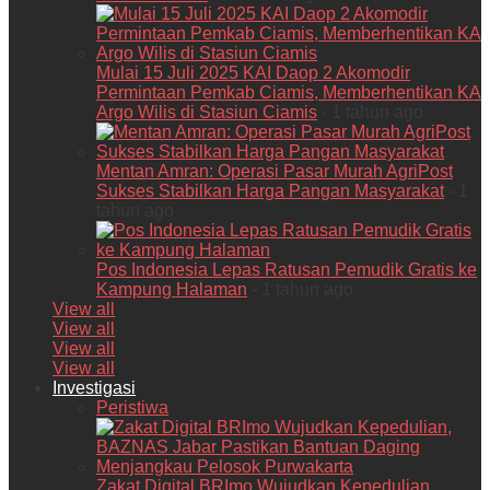
Mulai 15 Juli 2025 KAI Daop 2 Akomodir
Permintaan Pemkab Ciamis, Memberhentikan KA
Argo Wilis di Stasiun Ciamis
- 1 tahun ago
Mentan Amran: Operasi Pasar Murah AgriPost
Sukses Stabilkan Harga Pangan Masyarakat
- 1
tahun ago
Pos Indonesia Lepas Ratusan Pemudik Gratis ke
Kampung Halaman
- 1 tahun ago
View all
View all
View all
View all
Investigasi
Peristiwa
Zakat Digital BRImo Wujudkan Kepedulian,