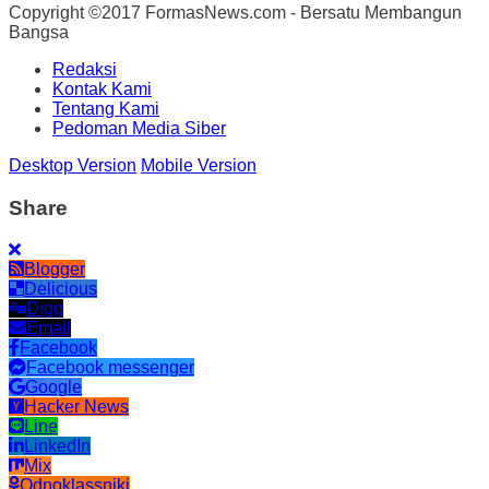
Copyright ©2017 FormasNews.com - Bersatu Membangun
Bangsa
Redaksi
Kontak Kami
Tentang Kami
Pedoman Media Siber
Desktop Version
Mobile Version
Share
Blogger
Delicious
Digg
Email
Facebook
Facebook messenger
Google
Hacker News
Line
LinkedIn
Mix
Odnoklassniki