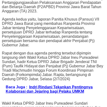
Pertanggungjawaban Pelaksanaan Anggaran Pendapatan
dan Belanja Daerah (P2APBD) Provinsi Jawa Barat Tahun
Anggaran (TA) 2023.
Agenda kedua yaitu, laporan Panitia Khusus (Pansus) VII
DPRD Jawa Barat yang membahas Ranperda Provinsi
Jabar tentang Penyelenggaraan Kepariwisataan,
persetujuan DPRD Jabar terhadap Ranperda tentang
Penyelenggaraan Kepariwisataan, penandatangan
persetujuan bersama dan pendapat akhir Penjabat (Pj)
Gubernur Jabar.
Rapat dengan dua agenda penting tersebut dipimpin
langsung oleh Wakil Ketua DPRD Jabar Ineu Purwadewi
Sundari, hadir Ketua DPRD Jabar Brigadir Jenderal TNI
(Purn) Taufik Hidayat dan Penjabat (Pj) Gubernur Jabar Bey
Triadi Machmudin hingga Forum Koordinasi Pimpinan
Daerah (Forkompimda) Jabar. Rapta, berlangsung di
Gedung DPRD Jabar, Selasa (2/7/2024)
Baca Juga :
Indri Rindani Tekankan Pentingnya
Kolaborasi dan Jejaring bagi Pelaku UMKM
Wakil Ketua DPRD Jabar Ineu Purwadewi Sundari