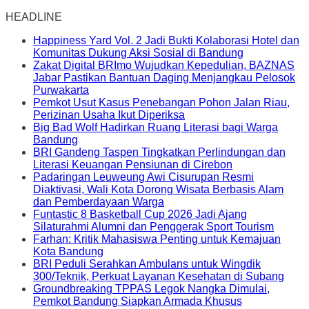
HEADLINE
Happiness Yard Vol. 2 Jadi Bukti Kolaborasi Hotel dan
Komunitas Dukung Aksi Sosial di Bandung
Zakat Digital BRImo Wujudkan Kepedulian, BAZNAS
Jabar Pastikan Bantuan Daging Menjangkau Pelosok
Purwakarta
Pemkot Usut Kasus Penebangan Pohon Jalan Riau,
Perizinan Usaha Ikut Diperiksa
Big Bad Wolf Hadirkan Ruang Literasi bagi Warga
Bandung
BRI Gandeng Taspen Tingkatkan Perlindungan dan
Literasi Keuangan Pensiunan di Cirebon
Padaringan Leuweung Awi Cisurupan Resmi
Diaktivasi, Wali Kota Dorong Wisata Berbasis Alam
dan Pemberdayaan Warga
Funtastic 8 Basketball Cup 2026 Jadi Ajang
Silaturahmi Alumni dan Penggerak Sport Tourism
Farhan: Kritik Mahasiswa Penting untuk Kemajuan
Kota Bandung
BRI Peduli Serahkan Ambulans untuk Wingdik
300/Teknik, Perkuat Layanan Kesehatan di Subang
Groundbreaking TPPAS Legok Nangka Dimulai,
Pemkot Bandung Siapkan Armada Khusus