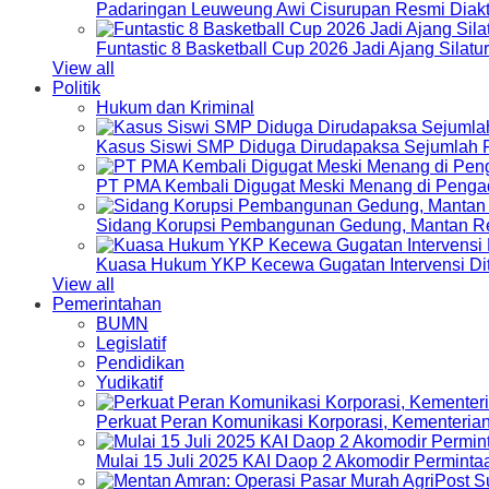
Padaringan Leuweung Awi Cisurupan Resmi Diakt
Funtastic 8 Basketball Cup 2026 Jadi Ajang Silat
View all
Politik
Hukum dan Kriminal
Kasus Siswi SMP Diduga Dirudapaksa Sejumlah P
PT PMA Kembali Digugat Meski Menang di Pengad
Sidang Korupsi Pembangunan Gedung, Mantan Re
Kuasa Hukum YKP Kecewa Gugatan Intervensi Di
View all
Pemerintahan
BUMN
Legislatif
Pendidikan
Yudikatif
Perkuat Peran Komunikasi Korporasi, Kementeri
Mulai 15 Juli 2025 KAI Daop 2 Akomodir Perminta