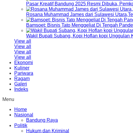
Pasar Kreatif Bandung 2025 Resmi Dibuka, Pemk
Rosana Muhammad James dari Sulawesi Utara,Terp
Bamsoet: Bisnis Tato Menggeliat Di Tengah Pand
Wakil Bupati Subang, Kopi Hoflan kopi Unggulan
View all
View all
View all
View all
Ekonomi
Kuliner
Pariwara
Ragam
Galeri
Indeks
Menu
Home
Nasional
Bandung Raya
Politik
Hukum dan Kriminal