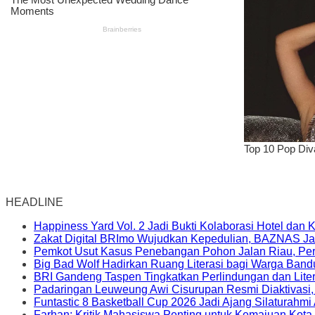
HEADLINE
Happiness Yard Vol. 2 Jadi Bukti Kolaborasi Hotel dan
Zakat Digital BRImo Wujudkan Kepedulian, BAZNAS Ja
Pemkot Usut Kasus Penebangan Pohon Jalan Riau, Peri
Big Bad Wolf Hadirkan Ruang Literasi bagi Warga Ban
BRI Gandeng Taspen Tingkatkan Perlindungan dan Lite
Padaringan Leuweung Awi Cisurupan Resmi Diaktivasi
Funtastic 8 Basketball Cup 2026 Jadi Ajang Silaturahm
Farhan: Kritik Mahasiswa Penting untuk Kemajuan Kot