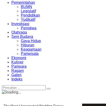
Pemerintahan
BUMN
Legislatif
Pendidikan
Yudikatif
Investigasi
Peristiwa
Olahraga
Seni Budaya
Gaya Hidup
Hiburan
Keagamaan
Pariwisata
Ekonomi
Kuliner
Pariwara
Ragam
Galeri
Indeks