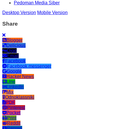
Pedoman Media Siber
Desktop Version
Mobile Version
Share
Blogger
Delicious
Digg
Email
Facebook
Facebook messenger
Google
Hacker News
Line
LinkedIn
Mix
Odnoklassniki
PDF
Pinterest
Pocket
Print
Reddit
Renren