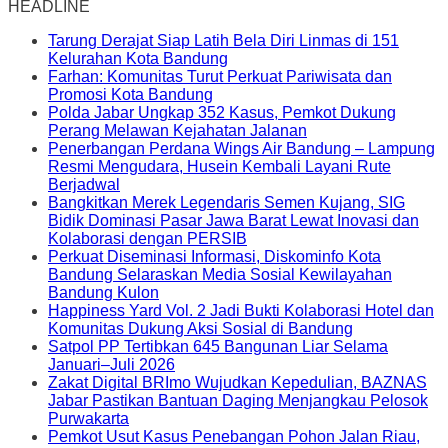
HEADLINE
Tarung Derajat Siap Latih Bela Diri Linmas di 151
Kelurahan Kota Bandung
Farhan: Komunitas Turut Perkuat Pariwisata dan
Promosi Kota Bandung
Polda Jabar Ungkap 352 Kasus, Pemkot Dukung
Perang Melawan Kejahatan Jalanan
Penerbangan Perdana Wings Air Bandung – Lampung
Resmi Mengudara, Husein Kembali Layani Rute
Berjadwal
Bangkitkan Merek Legendaris Semen Kujang, SIG
Bidik Dominasi Pasar Jawa Barat Lewat Inovasi dan
Kolaborasi dengan PERSIB
Perkuat Diseminasi Informasi, Diskominfo Kota
Bandung Selaraskan Media Sosial Kewilayahan
Bandung Kulon
Happiness Yard Vol. 2 Jadi Bukti Kolaborasi Hotel dan
Komunitas Dukung Aksi Sosial di Bandung
Satpol PP Tertibkan 645 Bangunan Liar Selama
Januari–Juli 2026
Zakat Digital BRImo Wujudkan Kepedulian, BAZNAS
Jabar Pastikan Bantuan Daging Menjangkau Pelosok
Purwakarta
Pemkot Usut Kasus Penebangan Pohon Jalan Riau,