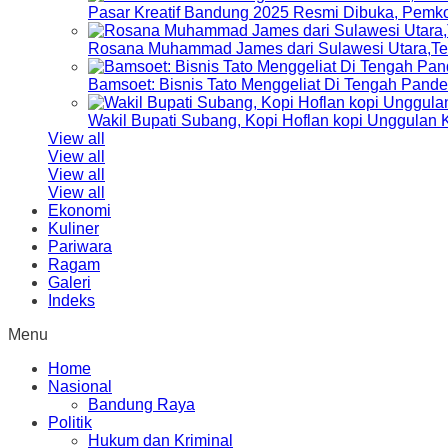
Pasar Kreatif Bandung 2025 Resmi Dibuka, Pemk
Rosana Muhammad James dari Sulawesi Utara,Terp
Bamsoet: Bisnis Tato Menggeliat Di Tengah Pand
Wakil Bupati Subang, Kopi Hoflan kopi Unggulan
View all
View all
View all
View all
Ekonomi
Kuliner
Pariwara
Ragam
Galeri
Indeks
Menu
Home
Nasional
Bandung Raya
Politik
Hukum dan Kriminal