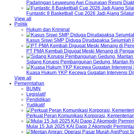
Padaringan Leuweung Awi Cisurupan Resmi Diakt
Funtastic 8 Basketball Cup 2026 Jadi Ajang Silat
View all
Politik
Hukum dan Kriminal
Kasus Siswi SMP Diduga Dirudapaksa Sejumlah P
PT PMA Kembali Digugat Meski Menang di Pengad
Sidang Korupsi Pembangunan Gedung, Mantan Re
Kuasa Hukum YKP Kecewa Gugatan Intervensi Di
View all
Pemerintahan
BUMN
Legislatif
Pendidikan
Yudikatif
Perkuat Peran Komunikasi Korporasi, Kementeri
Mulai 15 Juli 2025 KAI Daop 2 Akomodir Perminta