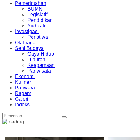
Pemerintahan
BUMN
Legislatif
Pendidikan
Yudikatif
Investigasi
Peristiwa
Olahraga
Seni Budaya
Gaya Hidup
Hiburan
Keagamaan
Pariwisata
Ekonomi
Kuliner
Pariwara
Ragam
Galeri
Indeks