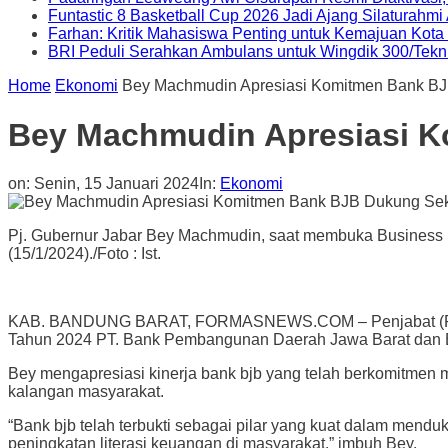
Funtastic 8 Basketball Cup 2026 Jadi Ajang Silaturahm
Farhan: Kritik Mahasiswa Penting untuk Kemajuan Kot
BRI Peduli Serahkan Ambulans untuk Wingdik 300/Tekn
Home
Ekonomi
Bey Machmudin Apresiasi Komitmen Bank B
Bey Machmudin Apresiasi 
on:
Senin, 15 Januari 2024
In:
Ekonomi
Pj. Gubernur Jabar Bey Machmudin, saat membuka Business R
(15/1/2024)./Foto : Ist.
KAB. BANDUNG BARAT, FORMASNEWS.COM – Penjabat (Pj) Gu
Tahun 2024 PT. Bank Pembangunan Daerah Jawa Barat dan Ban
Bey mengapresiasi kinerja bank bjb yang telah berkomitmen
kalangan masyarakat.
“Bank bjb telah terbukti sebagai pilar yang kuat dalam men
peningkatan literasi keuangan di masyarakat,” imbuh Bey.