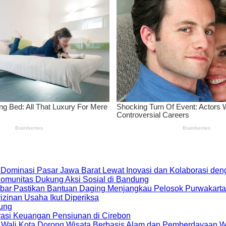
 Dominasi Pasar Jawa Barat Lewat Inovasi dan Kolaborasi d
 Komunitas Dukung Aksi Sosial di Bandung
bar Pastikan Bantuan Daging Menjangkau Pelosok Purwakarta
zinan Usaha Ikut Diperiksa
dung
rasi Keuangan Pensiunan di Cirebon
, Wali Kota Dorong Wisata Berbasis Alam dan Pemberdayaan 