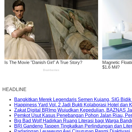
HEADLINE
Bangkitkan Merek Legendaris Semen Kujang, SIG Bidik
Happiness Yard Vol. 2 Jadi Bukti Kolaborasi Hotel dan
Zakat Digital BRImo Wujudkan Kepedulian, BAZNAS Ja
Pemkot Usut Kasus Penebangan Pohon Jalan Riau, Peri
Big Bad Wolf Hadirkan Ruang Literasi bagi Warga Ban
BRI Gandeng Taspen Tingkatkan Perlindungan dan Lite
Padaringan Leuweung Awi Cisurupan Resmi Diaktivasi