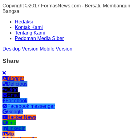
Copyright ©2017 FormasNews.com - Bersatu Membangun
Bangsa
Redaksi
Kontak Kami
Tentang Kami
Pedoman Media Siber
Desktop Version
Mobile Version
Share
Blogger
Delicious
Digg
Email
Facebook
Facebook messenger
Google
Hacker News
Line
LinkedIn
Mix