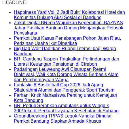
HEADLINE
Happiness Yard Vol. 2 Jadi Bukti Kolaborasi Hotel dan
Komunitas Dukung Aksi Sosial di Bandung
Zakat Digital BRImo Wujudkan Kepedulian, BAZNAS
Jabar Pastikan Bantuan Daging Menjangkau Pelosok
Purwakarta
Pemkot Usut Kasus Penebangan Pohon Jalan Riau,
Perizinan Usaha Ikut Diperiksa
Big Bad Wolf Hadirkan Ruang Literasi bagi Warga
Bandung
BRI Gandeng Taspen Tingkatkan Perlindungan dan
Literasi Keuangan Pensiunan di Cirebon
Padaringan Leuweung Awi Cisurupan Resmi
Diaktivasi, Wali Kota Dorong Wisata Berbasis Alam
dan Pemberdayaan Warga
Funtastic 8 Basketball Cup 2026 Jadi Ajang
Silaturahmi Alumni dan Penggerak Sport Tourism
Farhan: Kritik Mahasiswa Penting untuk Kemajuan
Kota Bandung
BRI Peduli Serahkan Ambulans untuk Wingdik
300/Teknik, Perkuat Layanan Kesehatan di Subang
Groundbreaking TPPAS Legok Nangka Dimulai,
Pemkot Bandung Siapkan Armada Khusus