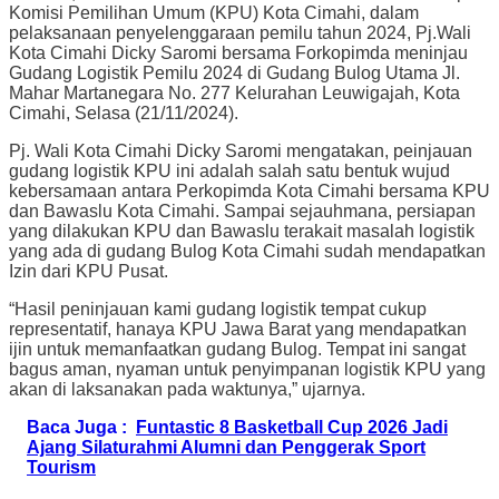
Komisi Pemilihan Umum (KPU) Kota Cimahi, dalam
pelaksanaan penyelenggaraan pemilu tahun 2024, Pj.Wali
Kota Cimahi Dicky Saromi bersama Forkopimda meninjau
Gudang Logistik Pemilu 2024 di Gudang Bulog Utama Jl.
Mahar Martanegara No. 277 Kelurahan Leuwigajah, Kota
Cimahi, Selasa (21/11/2024).
Pj. Wali Kota Cimahi Dicky Saromi mengatakan, peinjauan
gudang logistik KPU ini adalah salah satu bentuk wujud
kebersamaan antara Perkopimda Kota Cimahi bersama KPU
dan Bawaslu Kota Cimahi. Sampai sejauhmana, persiapan
yang dilakukan KPU dan Bawaslu terakait masalah logistik
yang ada di gudang Bulog Kota Cimahi sudah mendapatkan
Izin dari KPU Pusat.
“Hasil peninjauan kami gudang logistik tempat cukup
representatif, hanaya KPU Jawa Barat yang mendapatkan
ijin untuk memanfaatkan gudang Bulog. Tempat ini sangat
bagus aman, nyaman untuk penyimpanan logistik KPU yang
akan di laksanakan pada waktunya,” ujarnya.
Baca Juga :
Funtastic 8 Basketball Cup 2026 Jadi
Ajang Silaturahmi Alumni dan Penggerak Sport
Tourism