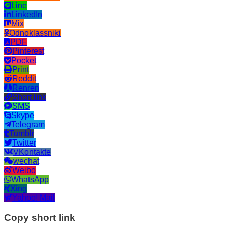
Line
LinkedIn
Mix
Odnoklassniki
PDF
Pinterest
Pocket
Print
Reddit
Renren
Short link
SMS
Skype
Telegram
Tumblr
Twitter
VKontakte
wechat
Weibo
WhatsApp
Xing
Yahoo! Mail
Copy short link