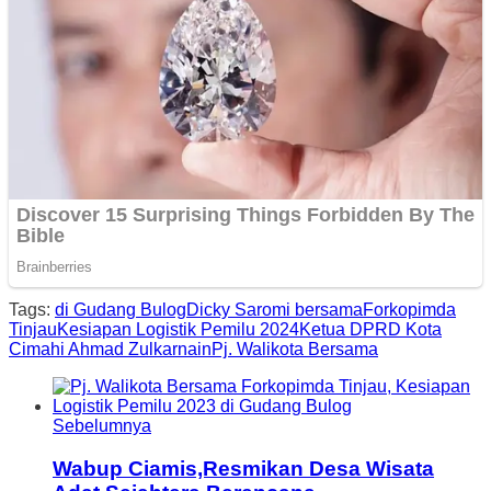
Tags:
di Gudang Bulog
Dicky Saromi bersama
Forkopimda
Tinjau
Kesiapan Logistik Pemilu 2024
Ketua DPRD Kota
Cimahi Ahmad Zulkarnain
Pj. Walikota Bersama
Sebelumnya
Wabup Ciamis,Resmikan Desa Wisata