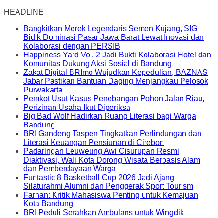
HEADLINE
Bangkitkan Merek Legendaris Semen Kujang, SIG
Bidik Dominasi Pasar Jawa Barat Lewat Inovasi dan
Kolaborasi dengan PERSIB
Happiness Yard Vol. 2 Jadi Bukti Kolaborasi Hotel dan
Komunitas Dukung Aksi Sosial di Bandung
Zakat Digital BRImo Wujudkan Kepedulian, BAZNAS
Jabar Pastikan Bantuan Daging Menjangkau Pelosok
Purwakarta
Pemkot Usut Kasus Penebangan Pohon Jalan Riau,
Perizinan Usaha Ikut Diperiksa
Big Bad Wolf Hadirkan Ruang Literasi bagi Warga
Bandung
BRI Gandeng Taspen Tingkatkan Perlindungan dan
Literasi Keuangan Pensiunan di Cirebon
Padaringan Leuweung Awi Cisurupan Resmi
Diaktivasi, Wali Kota Dorong Wisata Berbasis Alam
dan Pemberdayaan Warga
Funtastic 8 Basketball Cup 2026 Jadi Ajang
Silaturahmi Alumni dan Penggerak Sport Tourism
Farhan: Kritik Mahasiswa Penting untuk Kemajuan
Kota Bandung
BRI Peduli Serahkan Ambulans untuk Wingdik