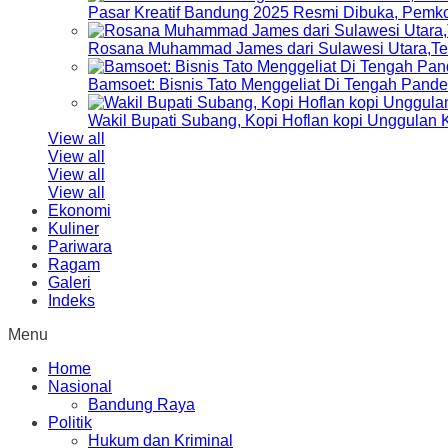
Pasar Kreatif Bandung 2025 Resmi Dibuka, Pemk
Rosana Muhammad James dari Sulawesi Utara,Terp
Bamsoet: Bisnis Tato Menggeliat Di Tengah Pand
Wakil Bupati Subang, Kopi Hoflan kopi Unggulan
View all
View all
View all
View all
Ekonomi
Kuliner
Pariwara
Ragam
Galeri
Indeks
Menu
Home
Nasional
Bandung Raya
Politik
Hukum dan Kriminal