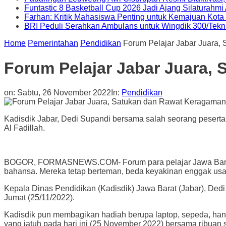
Funtastic 8 Basketball Cup 2026 Jadi Ajang Silaturahm
Farhan: Kritik Mahasiswa Penting untuk Kemajuan Kot
BRI Peduli Serahkan Ambulans untuk Wingdik 300/Tekn
Home
Pemerintahan
Pendidikan
Forum Pelajar Jabar Juara
Forum Pelajar Jabar Juara,
on:
Sabtu, 26 November 2022
In:
Pendidikan
Kadisdik Jabar, Dedi Supandi bersama salah seorang peserta 
Al Fadillah.
BOGOR, FORMASNEWS.COM- Forum para pelajar Jawa Barat (Ja
bahansa. Mereka tetap berteman, beda keyakinan enggak us
Kepala Dinas Pendidikan (Kadisdik) Jawa Barat (Jabar), Ded
Jumat (25/11/2022).
Kadisdik pun membagikan hadiah berupa laptop, sepeda, han
yang jatuh pada hari ini (25 November 2022) bersama ribuan s