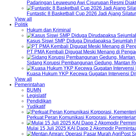
Padaringan Leuweung Awi Cisurupan Resmi Diakt
Funtastic 8 Basketball Cup 2026 Jadi Ajang Silat
View all
Politik
Hukum dan Kriminal
Kasus Siswi SMP Diduga Dirudapaksa Sejumlah P
PT PMA Kembali Digugat Meski Menang di Pengad
Sidang Korupsi Pembangunan Gedung, Mantan Re
Kuasa Hukum YKP Kecewa Gugatan Intervensi Di
View all
Pemerintahan
BUMN
Legislatif
Pendidikan
Yudikatif
Perkuat Peran Komunikasi Korporasi, Kementeri
Mulai 15 Juli 2025 KAI Daop 2 Akomodir Perminta