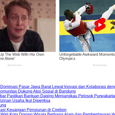
 Dominasi Pasar Jawa Barat Lewat Inovasi dan Kolaborasi d
 Komunitas Dukung Aksi Sosial di Bandung
bar Pastikan Bantuan Daging Menjangkau Pelosok Purwakarta
zinan Usaha Ikut Diperiksa
dung
rasi Keuangan Pensiunan di Cirebon
, Wali Kota Dorong Wisata Berbasis Alam dan Pemberdayaan 