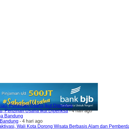
 Perizinan Usaha Ikut Diperiksa
- 4 hari ago
a Bandung
- 4 hari ago