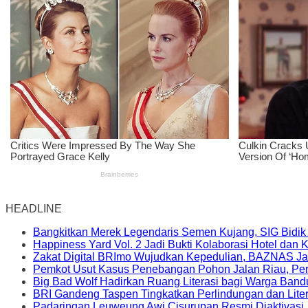
HEADLINE
Bangkitkan Merek Legendaris Semen Kujang, SIG Bidik
Happiness Yard Vol. 2 Jadi Bukti Kolaborasi Hotel dan
Zakat Digital BRImo Wujudkan Kepedulian, BAZNAS Ja
Pemkot Usut Kasus Penebangan Pohon Jalan Riau, Peri
Big Bad Wolf Hadirkan Ruang Literasi bagi Warga Ban
BRI Gandeng Taspen Tingkatkan Perlindungan dan Lite
Padaringan Leuweung Awi Cisurupan Resmi Diaktivasi