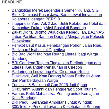
HEADLINE
Bangkitkan Merek Legendaris Semen Kujang, SIG
Bidik Dominasi Pasar Jawa Barat Lewat Inovasi dan
Kolaborasi dengan PERSIB
Happiness Yard Vol. 2 Jadi Bukti Kolaborasi Hotel dan
Komunitas Dukung Aksi Sosial di Bandung
Zakat Digital BRImo Wujudkan Kepedulian, BAZNAS
Jabar Pastikan Bantuan Daging Menjangkau Pelosok
Purwakarta
Pemkot Usut Kasus Penebangan Pohon Jalan Riau,
Perizinan Usaha Ikut Diperiksa
Big Bad Wolf Hadirkan Ruang Literasi bagi Warga
Bandung
BRI Gandeng Taspen Tingkatkan Perlindungan dan
Literasi Keuangan Pensiunan di Cirebon
Padaringan Leuweung Awi Cisurupan Resmi
Diaktivasi, Wali Kota Dorong Wisata Berbasis Alam
dan Pemberdayaan Warga
Funtastic 8 Basketball Cup 2026 Jadi Ajang
Silaturahmi Alumni dan Penggerak Sport Tourism
Farhan: Kritik Mahasiswa Penting untuk Kemajuan
Kota Bandung
BRI Peduli Serahkan Ambulans untuk Wingdik
300/Teknik, Perkuat Layanan Kesehatan di Subang