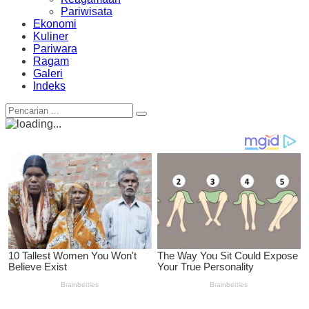
Pariwisata
Ekonomi
Kuliner
Pariwara
Ragam
Galeri
Indeks