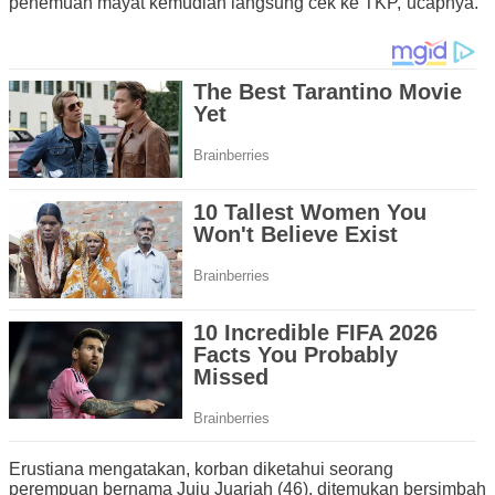
penemuan mayat kemudian langsung cek ke TKP,”ucapnya.
Erustiana mengatakan, korban diketahui seorang
perempuan bernama Juju Juariah (46), ditemukan bersimbah