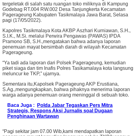
tergeletak di salah satu ruangan toko miliknya di Kampung
Godebag RT.004 RW.002 Desa Tanjungkerta Kecamatan
Pagerageung Kabupaten Tasikmalaya Jawa Barat, Selasa
pagi (17/05/2022).
Kapolres Tasikmalaya Kota AKBP Aszhari Kurniawan, S.H.,
S.I.K., M.Si. melalui Perwira Pengawas (PAWAS) IPDA
Pramono SB, S.H.,mengatakan bahwa adanya laporan
penemuan mayat bersimbah darah di wilayah Kecamatan
Pagerageung.
“Ya tadi ada laporan dari Polsek Pagerageung, kemudian
piket siaga dan tim Inafis Polres Tasikamalaya kota langsung
meluncur ke TKP,” ujarnya.
Sementara itu,Kapolsek Pagerageung AKP Erustiana,
S.Ag.,mengungkapkan, bahwa pihaknya menerima laporan
warga adanya penemuan orang meninggal di sebuah toko.
Baca Juga :
Polda Jabar Tegaskan Pers Mitra
Strategis, Respons Aksi Jurnalis soal Dugaan
Penghinaan Wartawan
“Pagi sekitar jam 07.00 Wib,kami mendapatkan laporan