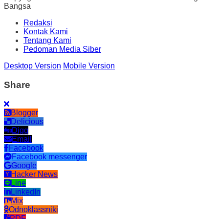
Bangsa
Redaksi
Kontak Kami
Tentang Kami
Pedoman Media Siber
Desktop Version
Mobile Version
Share
Blogger
Delicious
Digg
Email
Facebook
Facebook messenger
Google
Hacker News
Line
LinkedIn
Mix
Odnoklassniki
PDF