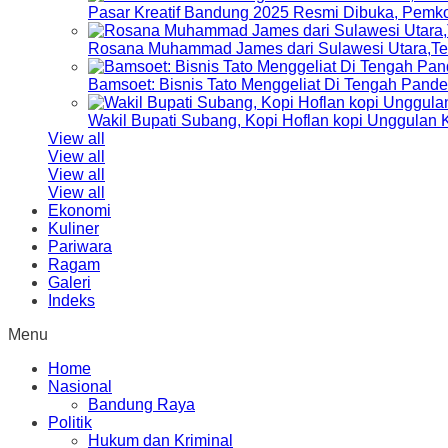
Pasar Kreatif Bandung 2025 Resmi Dibuka, Pemk
Rosana Muhammad James dari Sulawesi Utara,Terp
Bamsoet: Bisnis Tato Menggeliat Di Tengah Pand
Wakil Bupati Subang, Kopi Hoflan kopi Unggulan
View all
View all
View all
View all
Ekonomi
Kuliner
Pariwara
Ragam
Galeri
Indeks
Menu
Home
Nasional
Bandung Raya
Politik
Hukum dan Kriminal