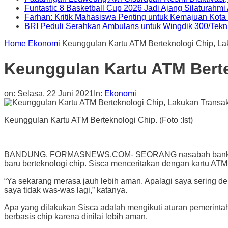
Funtastic 8 Basketball Cup 2026 Jadi Ajang Silaturahm
Farhan: Kritik Mahasiswa Penting untuk Kemajuan Kot
BRI Peduli Serahkan Ambulans untuk Wingdik 300/Tekn
Home
Ekonomi
Keunggulan Kartu ATM Berteknologi Chip, L
Keunggulan Kartu ATM Berte
on:
Selasa, 22 Juni 2021
In:
Ekonomi
Keunggulan Kartu ATM Berteknologi Chip. (Foto :Ist)
BANDUNG, FORMASNEWS.COM- SEORANG nasabah bank bjb di B
baru berteknologi chip. Sisca menceritakan dengan kartu ATM
“Ya sekarang merasa jauh lebih aman. Apalagi saya sering de
saya tidak was-was lagi,” katanya.
Apa yang dilakukan Sisca adalah mengikuti aturan pemerinta
berbasis chip karena dinilai lebih aman.