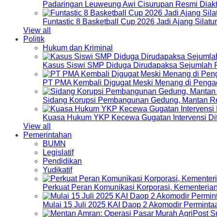
Padaringan Leuweung Awi Cisurupan Resmi Diakt
Funtastic 8 Basketball Cup 2026 Jadi Ajang Silat
View all
Politik
Hukum dan Kriminal
Kasus Siswi SMP Diduga Dirudapaksa Sejumlah P
PT PMA Kembali Digugat Meski Menang di Pengad
Sidang Korupsi Pembangunan Gedung, Mantan Re
Kuasa Hukum YKP Kecewa Gugatan Intervensi Di
View all
Pemerintahan
BUMN
Legislatif
Pendidikan
Yudikatif
Perkuat Peran Komunikasi Korporasi, Kementeri
Mulai 15 Juli 2025 KAI Daop 2 Akomodir Perminta