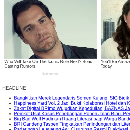
HEADLINE
Bangkitkan Merek Legendaris Semen Kujang, SIG Bidik
Happiness Yard Vol. 2 Jadi Bukti Kolaborasi Hotel dan
Zakat Digital BRImo Wujudkan Kepedulian, BAZNAS Ja
Pemkot Usut Kasus Penebangan Pohon Jalan Riau, Peri
Big Bad Wolf Hadirkan Ruang Literasi bagi Warga Ban
BRI Gandeng Taspen Tingkatkan Perlindungan dan Lite
Padaringan Leuweung Awi Cisurupan Resmi Diaktivasi