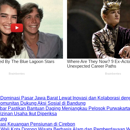
 Dominasi Pasar Jawa Barat Lewat Inovasi dan Kolaborasi d
 Komunitas Dukung Aksi Sosial di Bandung
bar Pastikan Bantuan Daging Menjangkau Pelosok Purwakarta
zinan Usaha Ikut Diperiksa
dung
rasi Keuangan Pensiunan di Cirebon
, Wali Kota Dorong Wisata Berbasis Alam dan Pemberdayaan 