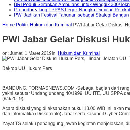
BRI Peduli Serahkan Ambulans untuk Wingdik 300/Tekn
Groundbreaking TPPAS Legok Nangka Dimulai, Pemko
PWI Jadikan Festival Tahunan sebagai Strategi Bangun P
Home
Politik
Hukum dan Kriminal
PWI Jabar Gelar Diskusi H
PWI Jabar Gelar Diskusi Huk
on:
Jumat, 1 Maret 2019
In:
Hukum dan Kriminal
Bekrop UU Hukum Pers
BANDUNG, FORMASNEWS.COM -Sebagai bagian dari rangkaian 
yakni seputar Undang undang 40/1999, UU ITE, UU SPPA dan K
(8/3/2019).
Acara diskusi yang dilaksanakan pukul 13.00 WIB ini, akan 
dan Informatika (Diskominfo) Jabar serta kasubdit Cyber Crim
Yayat TS selaku penanggung jawab kegiatan menjelaskan, di