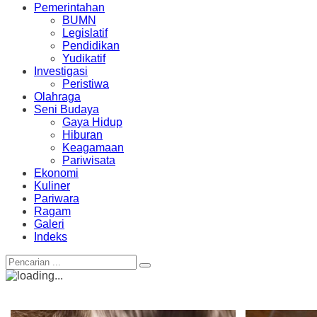
Pemerintahan
BUMN
Legislatif
Pendidikan
Yudikatif
Investigasi
Peristiwa
Olahraga
Seni Budaya
Gaya Hidup
Hiburan
Keagamaan
Pariwisata
Ekonomi
Kuliner
Pariwara
Ragam
Galeri
Indeks