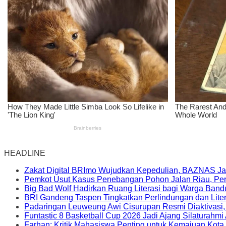
HEADLINE
Zakat Digital BRImo Wujudkan Kepedulian, BAZNAS Ja
Pemkot Usut Kasus Penebangan Pohon Jalan Riau, Peri
Big Bad Wolf Hadirkan Ruang Literasi bagi Warga Ban
BRI Gandeng Taspen Tingkatkan Perlindungan dan Lite
Padaringan Leuweung Awi Cisurupan Resmi Diaktivasi
Funtastic 8 Basketball Cup 2026 Jadi Ajang Silaturahm
Farhan: Kritik Mahasiswa Penting untuk Kemajuan Kot