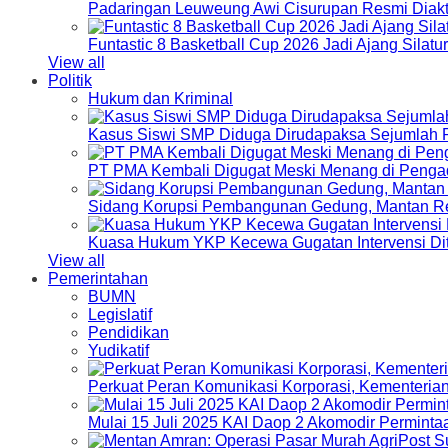
Padaringan Leuweung Awi Cisurupan Resmi Diakt
Funtastic 8 Basketball Cup 2026 Jadi Ajang Silat
View all
Politik
Hukum dan Kriminal
Kasus Siswi SMP Diduga Dirudapaksa Sejumlah P
PT PMA Kembali Digugat Meski Menang di Pengad
Sidang Korupsi Pembangunan Gedung, Mantan Re
Kuasa Hukum YKP Kecewa Gugatan Intervensi Di
View all
Pemerintahan
BUMN
Legislatif
Pendidikan
Yudikatif
Perkuat Peran Komunikasi Korporasi, Kementeri
Mulai 15 Juli 2025 KAI Daop 2 Akomodir Perminta