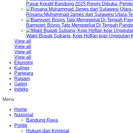
Pasar Kreatif Bandung 2025 Resmi Dibuka, Pemk
Rosana Muhammad James dari Sulawesi Utara,Terp
Bamsoet: Bisnis Tato Menggeliat Di Tengah Pand
Wakil Bupati Subang, Kopi Hoflan kopi Unggulan
View all
View all
View all
View all
Ekonomi
Kuliner
Pariwara
Ragam
Galeri
Indeks
Menu
Home
Nasional
Bandung Raya
Politik
Hukum dan Kriminal