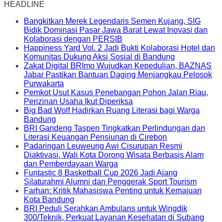
HEADLINE
Bangkitkan Merek Legendaris Semen Kujang, SIG
Bidik Dominasi Pasar Jawa Barat Lewat Inovasi dan
Kolaborasi dengan PERSIB
Happiness Yard Vol. 2 Jadi Bukti Kolaborasi Hotel dan
Komunitas Dukung Aksi Sosial di Bandung
Zakat Digital BRImo Wujudkan Kepedulian, BAZNAS
Jabar Pastikan Bantuan Daging Menjangkau Pelosok
Purwakarta
Pemkot Usut Kasus Penebangan Pohon Jalan Riau,
Perizinan Usaha Ikut Diperiksa
Big Bad Wolf Hadirkan Ruang Literasi bagi Warga
Bandung
BRI Gandeng Taspen Tingkatkan Perlindungan dan
Literasi Keuangan Pensiunan di Cirebon
Padaringan Leuweung Awi Cisurupan Resmi
Diaktivasi, Wali Kota Dorong Wisata Berbasis Alam
dan Pemberdayaan Warga
Funtastic 8 Basketball Cup 2026 Jadi Ajang
Silaturahmi Alumni dan Penggerak Sport Tourism
Farhan: Kritik Mahasiswa Penting untuk Kemajuan
Kota Bandung
BRI Peduli Serahkan Ambulans untuk Wingdik
300/Teknik, Perkuat Layanan Kesehatan di Subang