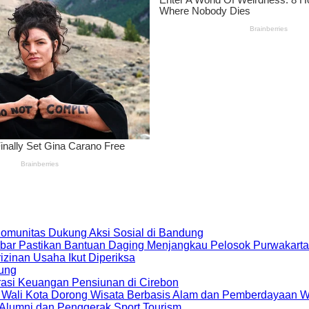
 Komunitas Dukung Aksi Sosial di Bandung
bar Pastikan Bantuan Daging Menjangkau Pelosok Purwakarta
zinan Usaha Ikut Diperiksa
dung
rasi Keuangan Pensiunan di Cirebon
, Wali Kota Dorong Wisata Berbasis Alam dan Pemberdayaan 
i Alumni dan Penggerak Sport Tourism