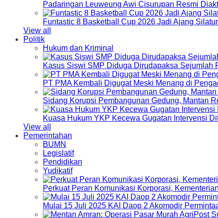
Padaringan Leuweung Awi Cisurupan Resmi Diakt
Funtastic 8 Basketball Cup 2026 Jadi Ajang Silat
View all
Politik
Hukum dan Kriminal
Kasus Siswi SMP Diduga Dirudapaksa Sejumlah P
PT PMA Kembali Digugat Meski Menang di Pengad
Sidang Korupsi Pembangunan Gedung, Mantan Re
Kuasa Hukum YKP Kecewa Gugatan Intervensi Di
View all
Pemerintahan
BUMN
Legislatif
Pendidikan
Yudikatif
Perkuat Peran Komunikasi Korporasi, Kementeri
Mulai 15 Juli 2025 KAI Daop 2 Akomodir Perminta