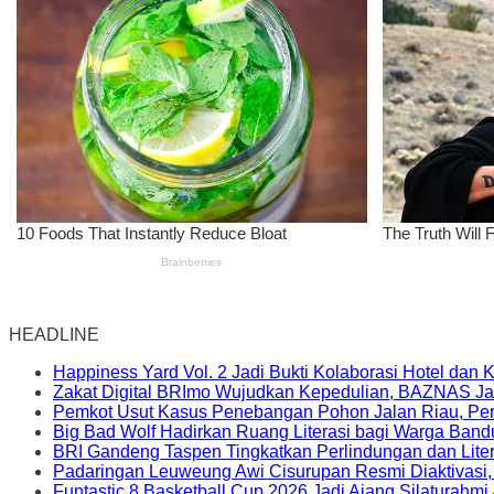
HEADLINE
Happiness Yard Vol. 2 Jadi Bukti Kolaborasi Hotel dan
Zakat Digital BRImo Wujudkan Kepedulian, BAZNAS Ja
Pemkot Usut Kasus Penebangan Pohon Jalan Riau, Peri
Big Bad Wolf Hadirkan Ruang Literasi bagi Warga Ban
BRI Gandeng Taspen Tingkatkan Perlindungan dan Lite
Padaringan Leuweung Awi Cisurupan Resmi Diaktivasi
Funtastic 8 Basketball Cup 2026 Jadi Ajang Silaturahm