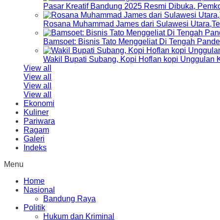
Pasar Kreatif Bandung 2025 Resmi Dibuka, Pemk
Rosana Muhammad James dari Sulawesi Utara,Terp
Bamsoet: Bisnis Tato Menggeliat Di Tengah Pand
Wakil Bupati Subang, Kopi Hoflan kopi Unggulan
View all
View all
View all
View all
Ekonomi
Kuliner
Pariwara
Ragam
Galeri
Indeks
Menu
Home
Nasional
Bandung Raya
Politik
Hukum dan Kriminal