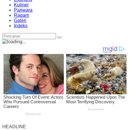
Kuliner
Pariwara
Ragam
Galeri
Indeks
HEADLINE