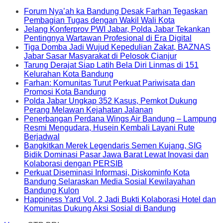
Forum Nya’ah ka Bandung Desak Farhan Tegaskan
Pembagian Tugas dengan Wakil Wali Kota
Jelang Konferprov PWI Jabar, Polda Jabar Tekankan
Pentingnya Wartawan Profesional di Era Digital
Tiga Domba Jadi Wujud Kepedulian Zakat, BAZNAS
Jabar Sasar Masyarakat di Pelosok Cianjur
Tarung Derajat Siap Latih Bela Diri Linmas di 151
Kelurahan Kota Bandung
Farhan: Komunitas Turut Perkuat Pariwisata dan
Promosi Kota Bandung
Polda Jabar Ungkap 352 Kasus, Pemkot Dukung
Perang Melawan Kejahatan Jalanan
Penerbangan Perdana Wings Air Bandung – Lampung
Resmi Mengudara, Husein Kembali Layani Rute
Berjadwal
Bangkitkan Merek Legendaris Semen Kujang, SIG
Bidik Dominasi Pasar Jawa Barat Lewat Inovasi dan
Kolaborasi dengan PERSIB
Perkuat Diseminasi Informasi, Diskominfo Kota
Bandung Selaraskan Media Sosial Kewilayahan
Bandung Kulon
Happiness Yard Vol. 2 Jadi Bukti Kolaborasi Hotel dan
Komunitas Dukung Aksi Sosial di Bandung