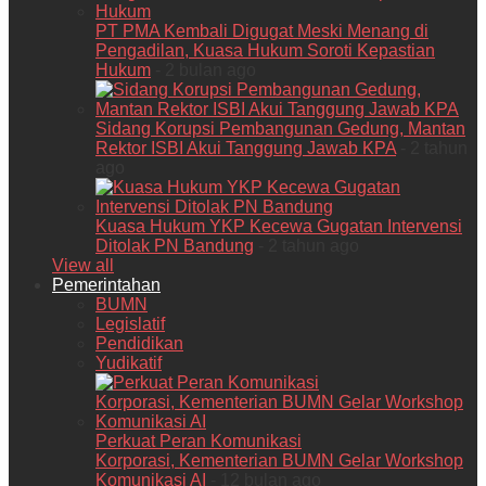
PT PMA Kembali Digugat Meski Menang di
Pengadilan, Kuasa Hukum Soroti Kepastian
Hukum
- 2 bulan ago
Sidang Korupsi Pembangunan Gedung, Mantan
Rektor ISBI Akui Tanggung Jawab KPA
- 2 tahun
ago
Kuasa Hukum YKP Kecewa Gugatan Intervensi
Ditolak PN Bandung
- 2 tahun ago
View all
Pemerintahan
BUMN
Legislatif
Pendidikan
Yudikatif
Perkuat Peran Komunikasi
Korporasi, Kementerian BUMN Gelar Workshop
Komunikasi AI
- 12 bulan ago