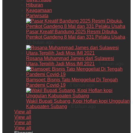
Hiburan
Keagamaan
Pariwisata
Pasar Kreatif Bandung 2025 Resmi Dibuka,
Pemkot Gandeng 8 Mal dan 331 Pelaku Usaha
-
12 bulan ago
Rosana Muhammad James dari Sulawesi
Utara,Terpilih Jadi Miss IMI 2021
- 5 tahun ago
Bamsoet: Bisnis Tato Menggeliat Di Tengah
Pandemi Covid-19
- 6 tahun ago
Wakil Bupati Subang, Kopi Hoflan kopi Unggulan
Kabupaten Subang
- 6 tahun ago
View all
View all
View all
View all