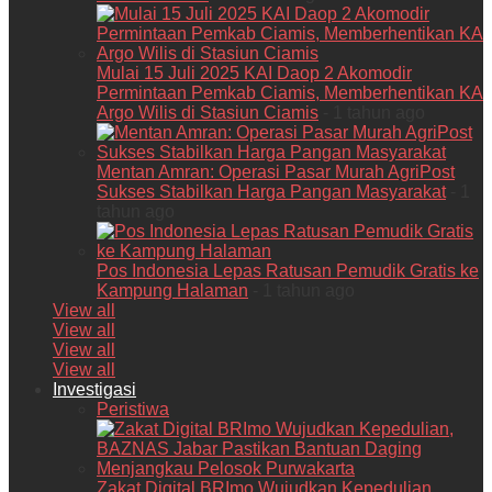
Mulai 15 Juli 2025 KAI Daop 2 Akomodir
Permintaan Pemkab Ciamis, Memberhentikan KA
Argo Wilis di Stasiun Ciamis
- 1 tahun ago
Mentan Amran: Operasi Pasar Murah AgriPost
Sukses Stabilkan Harga Pangan Masyarakat
- 1
tahun ago
Pos Indonesia Lepas Ratusan Pemudik Gratis ke
Kampung Halaman
- 1 tahun ago
View all
View all
View all
View all
Investigasi
Peristiwa
Zakat Digital BRImo Wujudkan Kepedulian,