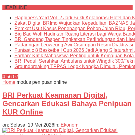
HEADLINE
Happiness Yard Vol. 2 Jadi Bukti Kolaborasi Hotel dan
Zakat Digital BRImo Wujudkan Kepedulian, BAZNAS Ja
Pemkot Usut Kasus Penebangan Pohon Jalan Riau, Peri
Big Bad Wolf Hadirkan Ruang Literasi bagi Warga Ban
BRI Gandeng Taspen Tingkatkan Perlindungan dan Lite
Padaringan Leuweung Awi Cisurupan Resmi Diaktivasi
Funtastic 8 Basketball Cup 2026 Jadi Ajang Silaturahm
Farhan: Kritik Mahasiswa Penting untuk Kemajuan Kot
BRI Peduli Serahkan Ambulans untuk Wingdik 300/Tekn
Groundbreaking TPPAS Legok Nangka Dimulai, Pemko
4:56:08
Home
modus penipuan online
BRI Perkuat Keamanan Digital,
Gencarkan Edukasi Bahaya Penipuan
KUR Online
on:
Selasa, 19 Mei 2026
In:
Ekonomi