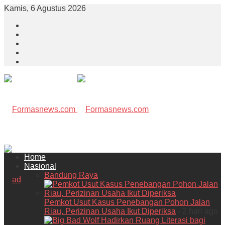
Kamis, 6 Agustus 2026
Home
Nasional
Bandung Raya
Pemkot Usut Kasus Penebangan Pohon Jalan
Riau, Perizinan Usaha Ikut Diperiksa
- 2 hari ago