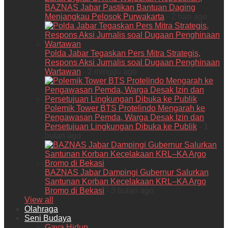
BAZNAS Jabar Pastikan Bantuan Daging
Menjangkau Pelosok Purwakarta
- 2 hari ago
Polda Jabar Tegaskan Pers Mitra Strategis,
Respons Aksi Jurnalis soal Dugaan Penghinaan
Wartawan
- 2 minggu ago
Polemik Tower BTS Protelindo Mengarah ke
Pengawasan Pemda, Warga Desak Izin dan
Persetujuan Lingkungan Dibuka ke Publik
- 1
bulan ago
BAZNAS Jabar Dampingi Gubernur Salurkan
Santunan Korban Kecelakaan KRL–KA Argo
Bromo di Bekasi
- 3 bulan ago
View all
Olahraga
Seni Budaya
Gaya Hidup