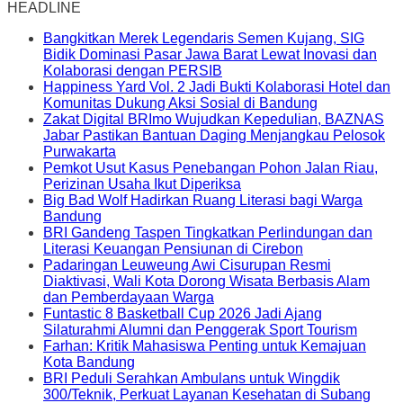
HEADLINE
Bangkitkan Merek Legendaris Semen Kujang, SIG
Bidik Dominasi Pasar Jawa Barat Lewat Inovasi dan
Kolaborasi dengan PERSIB
Happiness Yard Vol. 2 Jadi Bukti Kolaborasi Hotel dan
Komunitas Dukung Aksi Sosial di Bandung
Zakat Digital BRImo Wujudkan Kepedulian, BAZNAS
Jabar Pastikan Bantuan Daging Menjangkau Pelosok
Purwakarta
Pemkot Usut Kasus Penebangan Pohon Jalan Riau,
Perizinan Usaha Ikut Diperiksa
Big Bad Wolf Hadirkan Ruang Literasi bagi Warga
Bandung
BRI Gandeng Taspen Tingkatkan Perlindungan dan
Literasi Keuangan Pensiunan di Cirebon
Padaringan Leuweung Awi Cisurupan Resmi
Diaktivasi, Wali Kota Dorong Wisata Berbasis Alam
dan Pemberdayaan Warga
Funtastic 8 Basketball Cup 2026 Jadi Ajang
Silaturahmi Alumni dan Penggerak Sport Tourism
Farhan: Kritik Mahasiswa Penting untuk Kemajuan
Kota Bandung
BRI Peduli Serahkan Ambulans untuk Wingdik
300/Teknik, Perkuat Layanan Kesehatan di Subang