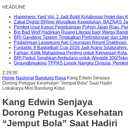
HEADLINE
Happiness Yard Vol. 2 Jadi Bukti Kolaborasi Hotel dan
Zakat Digital BRImo Wujudkan Kepedulian, BAZNAS Ja
Pemkot Usut Kasus Penebangan Pohon Jalan Riau, Peri
Big Bad Wolf Hadirkan Ruang Literasi bagi Warga Ban
BRI Gandeng Taspen Tingkatkan Perlindungan dan Lite
Padaringan Leuweung Awi Cisurupan Resmi Diaktivasi
Funtastic 8 Basketball Cup 2026 Jadi Ajang Silaturahm
Farhan: Kritik Mahasiswa Penting untuk Kemajuan Kot
BRI Peduli Serahkan Ambulans untuk Wingdik 300/Tekn
Groundbreaking TPPAS Legok Nangka Dimulai, Pemko
2:29:31
Home
Nasional
Bandung Raya
Kang Edwin Senjaya
Dorong Petugas Kesehatan “Jemput Bola” Saat Hadiri
Lokakarya Mini Bandung Kidul
Kang Edwin Senjaya
Dorong Petugas Kesehatan
“Jemput Bola” Saat Hadiri