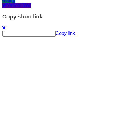
Xing
Yahoo! Mail
Copy short link
Copy link