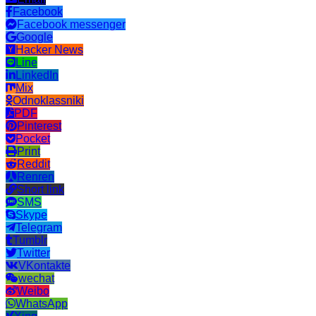
Facebook
Facebook messenger
Google
Hacker News
Line
LinkedIn
Mix
Odnoklassniki
PDF
Pinterest
Pocket
Print
Reddit
Renren
Short link
SMS
Skype
Telegram
Tumblr
Twitter
VKontakte
wechat
Weibo
WhatsApp