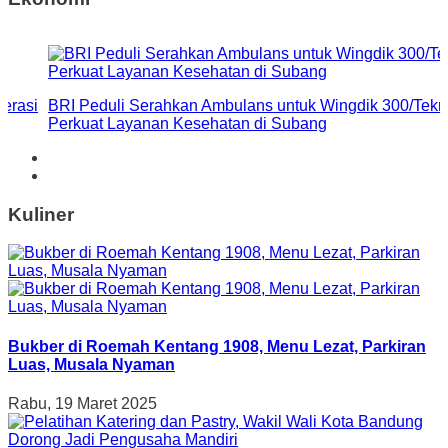
I Peduli Serahkan Ambulans untuk Wingdik 300/Teknik,
BRI P
rkuat Layanan Kesehatan di Subang
Bant
Kuliner
Bukber di Roemah Kentang 1908, Menu Lezat, Parkiran
Luas, Musala Nyaman
Rabu, 19 Maret 2025