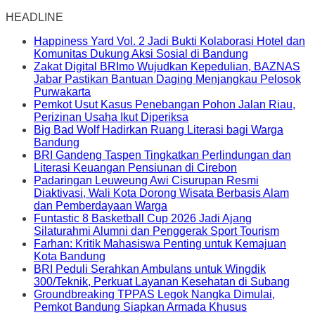
HEADLINE
Happiness Yard Vol. 2 Jadi Bukti Kolaborasi Hotel dan
Komunitas Dukung Aksi Sosial di Bandung
Zakat Digital BRImo Wujudkan Kepedulian, BAZNAS
Jabar Pastikan Bantuan Daging Menjangkau Pelosok
Purwakarta
Pemkot Usut Kasus Penebangan Pohon Jalan Riau,
Perizinan Usaha Ikut Diperiksa
Big Bad Wolf Hadirkan Ruang Literasi bagi Warga
Bandung
BRI Gandeng Taspen Tingkatkan Perlindungan dan
Literasi Keuangan Pensiunan di Cirebon
Padaringan Leuweung Awi Cisurupan Resmi
Diaktivasi, Wali Kota Dorong Wisata Berbasis Alam
dan Pemberdayaan Warga
Funtastic 8 Basketball Cup 2026 Jadi Ajang
Silaturahmi Alumni dan Penggerak Sport Tourism
Farhan: Kritik Mahasiswa Penting untuk Kemajuan
Kota Bandung
BRI Peduli Serahkan Ambulans untuk Wingdik
300/Teknik, Perkuat Layanan Kesehatan di Subang
Groundbreaking TPPAS Legok Nangka Dimulai,
Pemkot Bandung Siapkan Armada Khusus