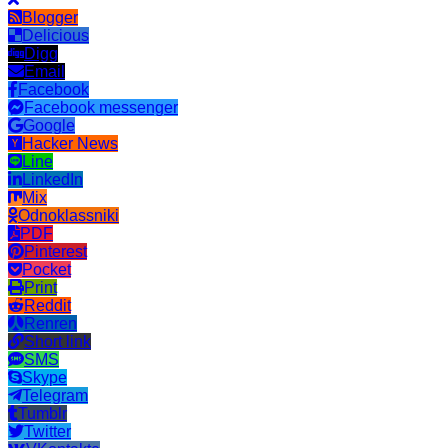
Blogger
Delicious
Digg
Email
Facebook
Facebook messenger
Google
Hacker News
Line
LinkedIn
Mix
Odnoklassniki
PDF
Pinterest
Pocket
Print
Reddit
Renren
Short link
SMS
Skype
Telegram
Tumblr
Twitter