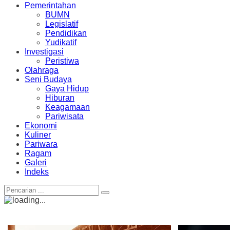
Pemerintahan
BUMN
Legislatif
Pendidikan
Yudikatif
Investigasi
Peristiwa
Olahraga
Seni Budaya
Gaya Hidup
Hiburan
Keagamaan
Pariwisata
Ekonomi
Kuliner
Pariwara
Ragam
Galeri
Indeks