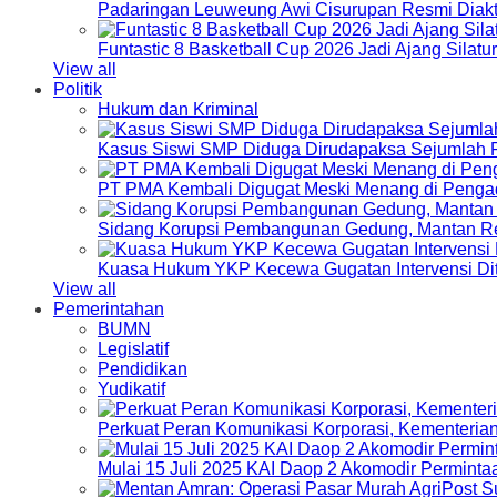
Padaringan Leuweung Awi Cisurupan Resmi Diakt
Funtastic 8 Basketball Cup 2026 Jadi Ajang Silat
View all
Politik
Hukum dan Kriminal
Kasus Siswi SMP Diduga Dirudapaksa Sejumlah P
PT PMA Kembali Digugat Meski Menang di Pengad
Sidang Korupsi Pembangunan Gedung, Mantan Re
Kuasa Hukum YKP Kecewa Gugatan Intervensi Di
View all
Pemerintahan
BUMN
Legislatif
Pendidikan
Yudikatif
Perkuat Peran Komunikasi Korporasi, Kementeri
Mulai 15 Juli 2025 KAI Daop 2 Akomodir Perminta