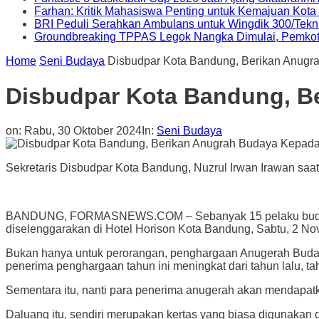
Farhan: Kritik Mahasiswa Penting untuk Kemajuan Kot
BRI Peduli Serahkan Ambulans untuk Wingdik 300/Tekn
Groundbreaking TPPAS Legok Nangka Dimulai, Pemko
Home
Seni Budaya
Disbudpar Kota Bandung, Berikan Anugr
Disbudpar Kota Bandung, B
on:
Rabu, 30 Oktober 2024
In:
Seni Budaya
Sekretaris Disbudpar Kota Bandung, Nuzrul Irwan Irawan saat
BANDUNG, FORMASNEWS.COM – Sebanyak 15 pelaku budaya 
diselenggarakan di Hotel Horison Kota Bandung, Sabtu, 2 N
Bukan hanya untuk perorangan, penghargaan Anugerah Budaya
penerima penghargaan tahun ini meningkat dari tahun lalu, t
Sementara itu, nanti para penerima anugerah akan mendapatk
Daluang itu, sendiri merupakan kertas yang biasa digunaka