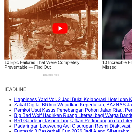
HEADLINE
Happiness Yard Vol. 2 Jadi Bukti Kolaborasi Hotel dan
Zakat Digital BRImo Wujudkan Kepedulian, BAZNAS Ja
Pemkot Usut Kasus Penebangan Pohon Jalan Riau, Peri
Big Bad Wolf Hadirkan Ruang Literasi bagi Warga Ban
BRI Gandeng Taspen Tingkatkan Perlindungan dan Lite
Padaringan Leuweung Awi Cisurupan Resmi Diaktivasi
Funtastic 8 Basketball Cup 2026 Jadi Ajang Silaturahm