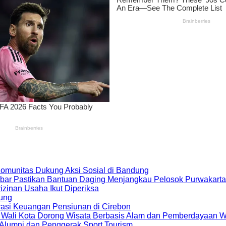
 Komunitas Dukung Aksi Sosial di Bandung
bar Pastikan Bantuan Daging Menjangkau Pelosok Purwakarta
zinan Usaha Ikut Diperiksa
dung
rasi Keuangan Pensiunan di Cirebon
, Wali Kota Dorong Wisata Berbasis Alam dan Pemberdayaan 
i Alumni dan Penggerak Sport Tourism