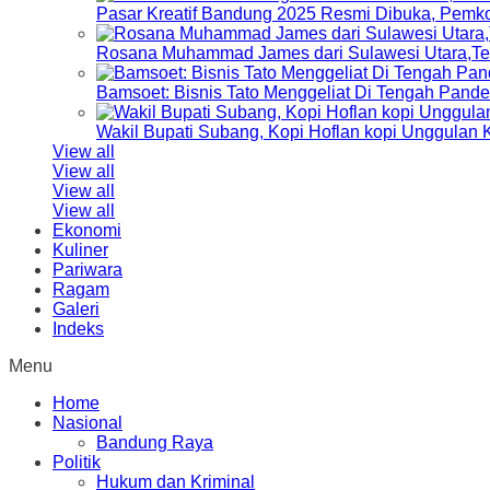
Pasar Kreatif Bandung 2025 Resmi Dibuka, Pemk
Rosana Muhammad James dari Sulawesi Utara,Terp
Bamsoet: Bisnis Tato Menggeliat Di Tengah Pand
Wakil Bupati Subang, Kopi Hoflan kopi Unggulan
View all
View all
View all
View all
Ekonomi
Kuliner
Pariwara
Ragam
Galeri
Indeks
Menu
Home
Nasional
Bandung Raya
Politik
Hukum dan Kriminal