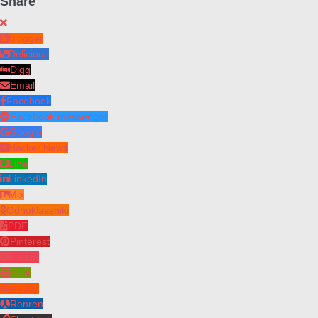
Share
Blogger
Delicious
Digg
Email
Facebook
Facebook messenger
Google
Hacker News
Line
LinkedIn
Mix
Odnoklassniki
PDF
Pinterest
Pocket
Print
Reddit
Renren