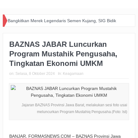
Bangkitkan Merek Legendaris Semen Kujang, SIG Bidik
Dominasi Pasar Jawa Barat Lewat Inovasi dan Kolaborasi
BAZNAS JABAR Luncurkan
dengan PERSIB
Program Mustahik Pengusaha,
Happiness Yard Vol. 2 Jadi Bukti Kolaborasi Hotel dan
Tingkatan Ekonomi UMKM
Komunitas Dukung Aksi Sosial di Bandung
on:
Selasa, 8 Oktober 2024
In:
Keagamaan
Zakat Digital BRImo Wujudkan Kepedulian, BAZNAS Jabar
Pastikan Bantuan Daging Menjangkau Pelosok Purwakarta
Pemkot Usut Kasus Penebangan Pohon Jalan Riau,
Jajaran BAZNAS Provinsi Jawa Barat, melakukan sesi foto usai
meluncurkan Program Mustahiq Pengusaha.(Foto: Ist)
Perizinan Usaha Ikut Diperiksa
Big Bad Wolf Hadirkan Ruang Literasi bagi Warga Bandung
BANJAR, FORMASNEWS.COM – BAZNAS Provinsi Jawa
BRI Gandeng Taspen Tingkatkan Perlindungan dan Literasi