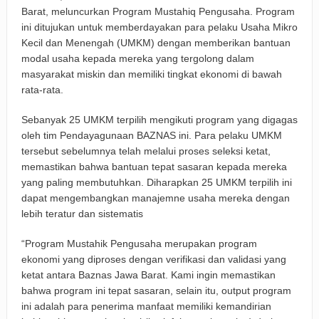
Barat, meluncurkan Program Mustahiq Pengusaha. Program
Keuangan Pensiunan di Cirebon
ini ditujukan untuk memberdayakan para pelaku Usaha Mikro
Kecil dan Menengah (UMKM) dengan memberikan bantuan
Padaringan Leuweung Awi Cisurupan Resmi Diaktivasi, Wali
modal usaha kepada mereka yang tergolong dalam
masyarakat miskin dan memiliki tingkat ekonomi di bawah
Kota Dorong Wisata Berbasis Alam dan Pemberdayaan
rata-rata.
Warga
Sebanyak 25 UMKM terpilih mengikuti program yang digagas
Funtastic 8 Basketball Cup 2026 Jadi Ajang Silaturahmi
oleh tim Pendayagunaan BAZNAS ini. Para pelaku UMKM
tersebut sebelumnya telah melalui proses seleksi ketat,
Alumni dan Penggerak Sport Tourism
memastikan bahwa bantuan tepat sasaran kepada mereka
yang paling membutuhkan. Diharapkan 25 UMKM terpilih ini
Farhan: Kritik Mahasiswa Penting untuk Kemajuan Kota
dapat mengembangkan manajemne usaha mereka dengan
lebih teratur dan sistematis
Bandung
BRI Peduli Serahkan Ambulans untuk Wingdik 300/Teknik,
“Program Mustahik Pengusaha merupakan program
ekonomi yang diproses dengan verifikasi dan validasi yang
Perkuat Layanan Kesehatan di Subang
ketat antara Baznas Jawa Barat. Kami ingin memastikan
bahwa program ini tepat sasaran, selain itu, output program
ini adalah para penerima manfaat memiliki kemandirian