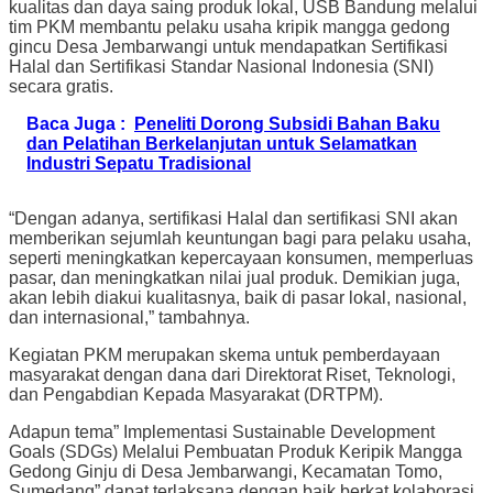
kualitas dan daya saing produk lokal, USB Bandung melalui
tim PKM membantu pelaku usaha kripik mangga gedong
gincu Desa Jembarwangi untuk mendapatkan Sertifikasi
Halal dan Sertifikasi Standar Nasional Indonesia (SNI)
secara gratis.
Baca Juga :
Peneliti Dorong Subsidi Bahan Baku
dan Pelatihan Berkelanjutan untuk Selamatkan
Industri Sepatu Tradisional
“Dengan adanya, sertifikasi Halal dan sertifikasi SNI akan
memberikan sejumlah keuntungan bagi para pelaku usaha,
seperti meningkatkan kepercayaan konsumen, memperluas
pasar, dan meningkatkan nilai jual produk. Demikian juga,
akan lebih diakui kualitasnya, baik di pasar lokal, nasional,
dan internasional,” tambahnya.
Kegiatan PKM merupakan skema untuk pemberdayaan
masyarakat dengan dana dari Direktorat Riset, Teknologi,
dan Pengabdian Kepada Masyarakat (DRTPM).
Adapun tema” Implementasi Sustainable Development
Goals (SDGs) Melalui Pembuatan Produk Keripik Mangga
Gedong Ginju di Desa Jembarwangi, Kecamatan Tomo,
Sumedang” dapat terlaksana dengan baik berkat kolaborasi