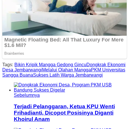
Tags:
Bikin Kripik Mangga Gedong Gincu
Dongkrak Ekonomi
Desa Jembarwangi
Melalui Olahan Mangga
PKM Universitas
Sangga Buana
Sukses Latih Warga Jembarwangi
Sebelumnya
Terjadi Pelanggaran, Ketua KPU Wenti
Frihadianti, Dicopot Posisinya Diganti
Khoirul Anam