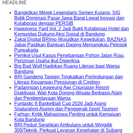
HEADLINE
Bangkitkan Merek Legendaris Semen Kujang, SIG
Bidik Dominasi Pasar Jawa Barat Lewat Inovasi dan
Kolaborasi dengan PERSIB
Happiness Yard Vol. 2 Jadi Bukti Kolaborasi Hotel dan
Komunitas Dukung Aksi Sosial di Bandung
Zakat Digital BRImo Wujudkan Kepedulian, BAZNAS
Jabar Pastikan Bantuan Daging Menjangkau Pelosok
Purwakarta
Pemkot Usut Kasus Penebangan Pohon Jalan Riau,
Perizinan Usaha Ikut Diperiksa
Big Bad Wolf Hadirkan Ruang Literasi bagi Warga
Bandung
BRI Gandeng Taspen Tingkatkan Perlindungan dan
Literasi Keuangan Pensiunan di Cirebon
Padaringan Leuweung Awi Cisurupan Resmi
Diaktivasi, Wali Kota Dorong Wisata Berbasis Alam
dan Pemberdayaan Warga
Funtastic 8 Basketball Cup 2026 Jadi Ajang
Silaturahmi Alumni dan Penggerak Sport Tourism
Farhan: Kritik Mahasiswa Penting untuk Kemajuan
Kota Bandung
BRI Peduli Serahkan Ambulans untuk Wingdik
300/Teknik, Perkuat Layanan Kesehatan di Subang