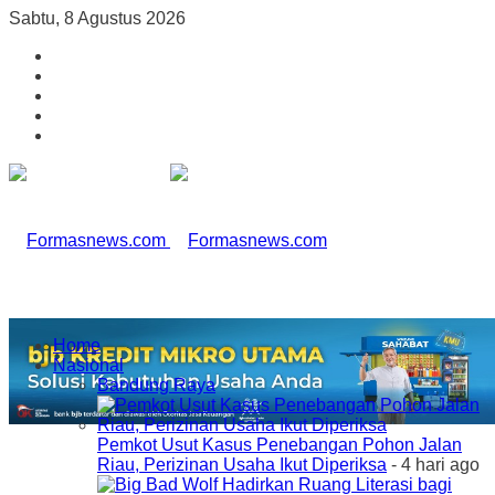
Sabtu, 8 Agustus 2026
Home
Nasional
Bandung Raya
Pemkot Usut Kasus Penebangan Pohon Jalan
Riau, Perizinan Usaha Ikut Diperiksa
- 4 hari ago