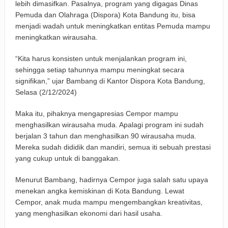
lebih dimasifkan. Pasalnya, program yang digagas Dinas
Pemuda dan Olahraga (Dispora) Kota Bandung itu, bisa
Keuangan Pensiunan di Cirebon
menjadi wadah untuk meningkatkan entitas Pemuda mampu
meningkatkan wirausaha.
Padaringan Leuweung Awi Cisurupan Resmi Diaktivasi, Wali
Kota Dorong Wisata Berbasis Alam dan Pemberdayaan
“Kita harus konsisten untuk menjalankan program ini,
sehingga setiap tahunnya mampu meningkat secara
Warga
signifikan,” ujar Bambang di Kantor Dispora Kota Bandung,
Selasa (2/12/2024)
Funtastic 8 Basketball Cup 2026 Jadi Ajang Silaturahmi
Maka itu, pihaknya mengapresias Cempor mampu
Alumni dan Penggerak Sport Tourism
menghasilkan wirausaha muda. Apalagi program ini sudah
Farhan: Kritik Mahasiswa Penting untuk Kemajuan Kota
berjalan 3 tahun dan menghasilkan 90 wirausaha muda.
Mereka sudah dididik dan mandiri, semua iti sebuah prestasi
Bandung
yang cukup untuk di banggakan.
BRI Peduli Serahkan Ambulans untuk Wingdik 300/Teknik,
Menurut Bambang, hadirnya Cempor juga salah satu upaya
menekan angka kemiskinan di Kota Bandung. Lewat
Perkuat Layanan Kesehatan di Subang
Cempor, anak muda mampu mengembangkan kreativitas,
yang menghasilkan ekonomi dari hasil usaha.