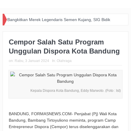
Bangkitkan Merek Legendaris Semen Kujang, SIG Bidik
Dominasi Pasar Jawa Barat Lewat Inovasi dan Kolaborasi
Cempor Salah Satu Program
dengan PERSIB
Unggulan Dispora Kota Bandung
Happiness Yard Vol. 2 Jadi Bukti Kolaborasi Hotel dan
on:
Rabu, 3 Januari 2024
In:
Olahraga
Komunitas Dukung Aksi Sosial di Bandung
Zakat Digital BRImo Wujudkan Kepedulian, BAZNAS Jabar
Pastikan Bantuan Daging Menjangkau Pelosok Purwakarta
Kepala Dispora Kota Bandung, Eddy Marwoto. (Foto : Ist)
Pemkot Usut Kasus Penebangan Pohon Jalan Riau,
Perizinan Usaha Ikut Diperiksa
BANDUNG, FORMASNEWS.COM- Penjabat (Pj) Wali Kota
Big Bad Wolf Hadirkan Ruang Literasi bagi Warga Bandung
Bandung, Bambang Tirtoyuliono meminta, program Camp
Entrepreneur Dispora (Cempor) terus diselenggarakan dan
BRI Gandeng Taspen Tingkatkan Perlindungan dan Literasi