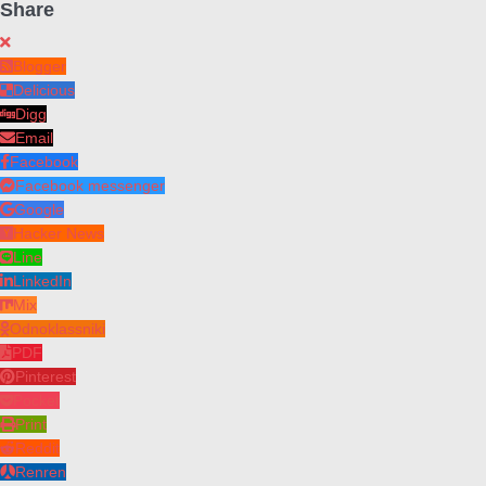
Share
Blogger
Delicious
Digg
Email
Facebook
Facebook messenger
Google
Hacker News
Line
LinkedIn
Mix
Odnoklassniki
PDF
Pinterest
Pocket
Print
Reddit
Renren