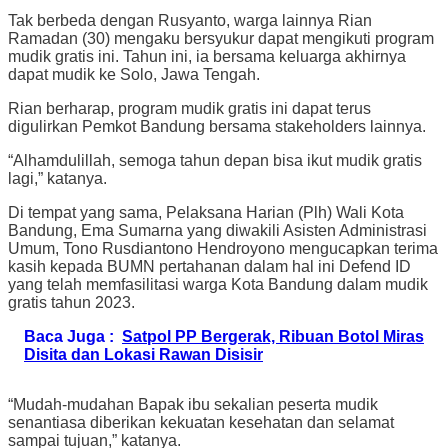
Tak berbeda dengan Rusyanto, warga lainnya Rian
Ramadan (30) mengaku bersyukur dapat mengikuti program
mudik gratis ini. Tahun ini, ia bersama keluarga akhirnya
dapat mudik ke Solo, Jawa Tengah.
Rian berharap, program mudik gratis ini dapat terus
digulirkan Pemkot Bandung bersama stakeholders lainnya.
“Alhamdulillah, semoga tahun depan bisa ikut mudik gratis
lagi,” katanya.
Di tempat yang sama, Pelaksana Harian (Plh) Wali Kota
Bandung, Ema Sumarna yang diwakili Asisten Administrasi
Umum, Tono Rusdiantono Hendroyono mengucapkan terima
kasih kepada BUMN pertahanan dalam hal ini Defend ID
yang telah memfasilitasi warga Kota Bandung dalam mudik
gratis tahun 2023.
Baca Juga :
Satpol PP Bergerak, Ribuan Botol Miras
Disita dan Lokasi Rawan Disisir
“Mudah-mudahan Bapak ibu sekalian peserta mudik
senantiasa diberikan kekuatan kesehatan dan selamat
sampai tujuan,” katanya.