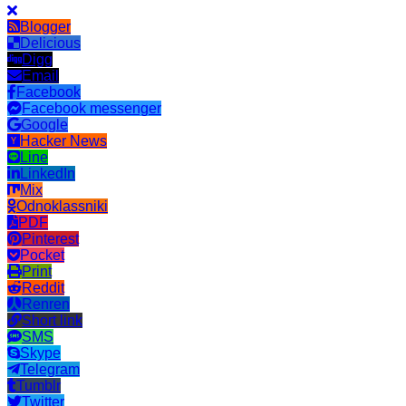
Blogger
Delicious
Digg
Email
Facebook
Facebook messenger
Google
Hacker News
Line
LinkedIn
Mix
Odnoklassniki
PDF
Pinterest
Pocket
Print
Reddit
Renren
Short link
SMS
Skype
Telegram
Tumblr
Twitter