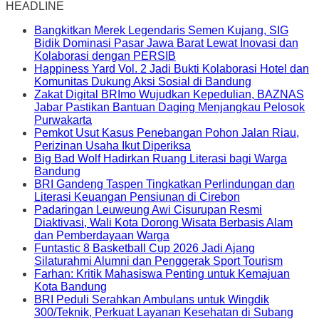
HEADLINE
Bangkitkan Merek Legendaris Semen Kujang, SIG
Bidik Dominasi Pasar Jawa Barat Lewat Inovasi dan
Kolaborasi dengan PERSIB
Happiness Yard Vol. 2 Jadi Bukti Kolaborasi Hotel dan
Komunitas Dukung Aksi Sosial di Bandung
Zakat Digital BRImo Wujudkan Kepedulian, BAZNAS
Jabar Pastikan Bantuan Daging Menjangkau Pelosok
Purwakarta
Pemkot Usut Kasus Penebangan Pohon Jalan Riau,
Perizinan Usaha Ikut Diperiksa
Big Bad Wolf Hadirkan Ruang Literasi bagi Warga
Bandung
BRI Gandeng Taspen Tingkatkan Perlindungan dan
Literasi Keuangan Pensiunan di Cirebon
Padaringan Leuweung Awi Cisurupan Resmi
Diaktivasi, Wali Kota Dorong Wisata Berbasis Alam
dan Pemberdayaan Warga
Funtastic 8 Basketball Cup 2026 Jadi Ajang
Silaturahmi Alumni dan Penggerak Sport Tourism
Farhan: Kritik Mahasiswa Penting untuk Kemajuan
Kota Bandung
BRI Peduli Serahkan Ambulans untuk Wingdik
300/Teknik, Perkuat Layanan Kesehatan di Subang