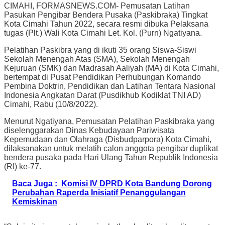
CIMAHI, FORMASNEWS.COM- Pemusatan Latihan
Pasukan Pengibar Bendera Pusaka (Paskibraka) Tingkat
Kota Cimahi Tahun 2022, secara resmi dibuka Pelaksana
tugas (Plt.) Wali Kota Cimahi Let. Kol. (Purn) Ngatiyana.
Pelatihan Paskibra yang di ikuti 35 orang Siswa-Siswi
Sekolah Menengah Atas (SMA), Sekolah Menengah
Kejuruan (SMK) dan Madrasah Aaliyah (MA) di Kota Cimahi,
bertempat di Pusat Pendidikan Perhubungan Komando
Pembina Doktrin, Pendidikan dan Latihan Tentara Nasional
Indonesia Angkatan Darat (Pusdikhub Kodiklat TNI AD)
Cimahi, Rabu (10/8/2022).
Menurut Ngatiyana, Pemusatan Pelatihan Paskibraka yang
diselenggarakan Dinas Kebudayaan Pariwisata
Kepemudaan dan Olahraga (Disbudparpora) Kota Cimahi,
dilaksanakan untuk melatih calon anggota pengibar duplikat
bendera pusaka pada Hari Ulang Tahun Republik Indonesia
(RI) ke-77.
Baca Juga :
Komisi IV DPRD Kota Bandung Dorong
Perubahan Raperda Inisiatif Penanggulangan
Kemiskinan