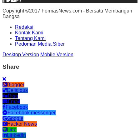
Copyright ©2017 FormasNews.com - Bersatu Membangun
Bangsa
Redaksi
Kontak Kami
Tentang Kami
Pedoman Media Siber
Desktop Version
Mobile Version
Share
Blogger
Delicious
Digg
Email
Facebook
Facebook messenger
Google
Hacker News
Line
LinkedIn