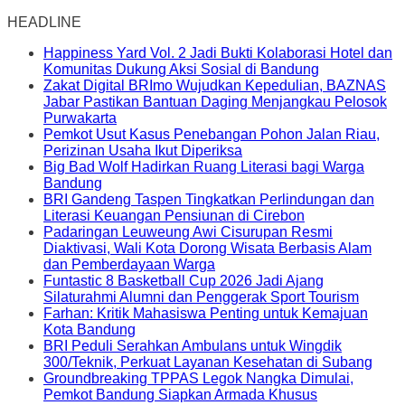
HEADLINE
Happiness Yard Vol. 2 Jadi Bukti Kolaborasi Hotel dan
Komunitas Dukung Aksi Sosial di Bandung
Zakat Digital BRImo Wujudkan Kepedulian, BAZNAS
Jabar Pastikan Bantuan Daging Menjangkau Pelosok
Purwakarta
Pemkot Usut Kasus Penebangan Pohon Jalan Riau,
Perizinan Usaha Ikut Diperiksa
Big Bad Wolf Hadirkan Ruang Literasi bagi Warga
Bandung
BRI Gandeng Taspen Tingkatkan Perlindungan dan
Literasi Keuangan Pensiunan di Cirebon
Padaringan Leuweung Awi Cisurupan Resmi
Diaktivasi, Wali Kota Dorong Wisata Berbasis Alam
dan Pemberdayaan Warga
Funtastic 8 Basketball Cup 2026 Jadi Ajang
Silaturahmi Alumni dan Penggerak Sport Tourism
Farhan: Kritik Mahasiswa Penting untuk Kemajuan
Kota Bandung
BRI Peduli Serahkan Ambulans untuk Wingdik
300/Teknik, Perkuat Layanan Kesehatan di Subang
Groundbreaking TPPAS Legok Nangka Dimulai,
Pemkot Bandung Siapkan Armada Khusus