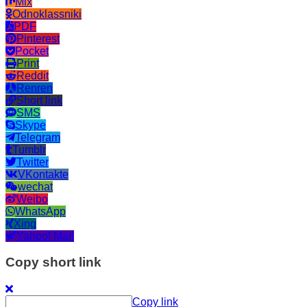
Mix
Odnoklassniki
PDF
Pinterest
Pocket
Print
Reddit
Renren
Short link
SMS
Skype
Telegram
Tumblr
Twitter
VKontakte
wechat
Weibo
WhatsApp
Xing
Yahoo! Mail
Copy short link
Copy link