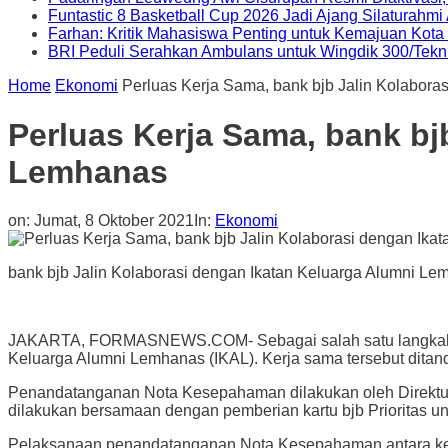
Funtastic 8 Basketball Cup 2026 Jadi Ajang Silaturahm
Farhan: Kritik Mahasiswa Penting untuk Kemajuan Kot
BRI Peduli Serahkan Ambulans untuk Wingdik 300/Tekn
Home
Ekonomi
Perluas Kerja Sama, bank bjb Jalin Kolabor
Perluas Kerja Sama, bank bj
Lemhanas
on:
Jumat, 8 Oktober 2021
In:
Ekonomi
bank bjb Jalin Kolaborasi dengan Ikatan Keluarga Alumni Lem
JAKARTA, FORMASNEWS.COM- Sebagai salah satu langkah dal
Keluarga Alumni Lemhanas (IKAL). Kerja sama tersebut dit
Penandatanganan Nota Kesepahaman dilakukan oleh Direktu
dilakukan bersamaan dengan pemberian kartu bjb Prioritas un
Pelaksanaan penandatanganan Nota Kesepahaman antara kedua 