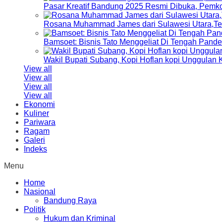
Pasar Kreatif Bandung 2025 Resmi Dibuka, Pemk
Rosana Muhammad James dari Sulawesi Utara,Terp
Bamsoet: Bisnis Tato Menggeliat Di Tengah Pand
Wakil Bupati Subang, Kopi Hoflan kopi Unggulan
View all
View all
View all
View all
Ekonomi
Kuliner
Pariwara
Ragam
Galeri
Indeks
Menu
Home
Nasional
Bandung Raya
Politik
Hukum dan Kriminal