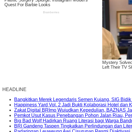
HEADLINE
Bangkitkan Merek Legendaris Semen Kujang, SIG Bidik
Happiness Yard Vol. 2 Jadi Bukti Kolaborasi Hotel dan
Zakat Digital BRImo Wujudkan Kepedulian, BAZNAS Ja
Pemkot Usut Kasus Penebangan Pohon Jalan Riau, Peri
Big Bad Wolf Hadirkan Ruang Literasi bagi Warga Ban
BRI Gandeng Taspen Tingkatkan Perlindungan dan Lite
Padaringan Leuweung Awi Cisurupan Resmi Diaktivasi