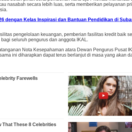
 nasabah secara lebih luas, serta memberikan pelayanan prior
sia.
26 dengan Kelas Inspirasi dan Bantuan Pendidikan di Sub
 fasilitas pengelolaan keuangan, pemberian fasilitas kredit b
n bagi seluruh pengurus dan anggota IKAL.
datanganan Nota Kesepahaman atara Dewan Pengurus Pusat I
sama ini diharapkan dapat terus berlanjut di masa yang akan d