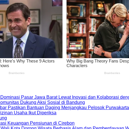
 Dominasi Pasar Jawa Barat Lewat Inovasi dan Kolaborasi d
 Komunitas Dukung Aksi Sosial di Bandung
bar Pastikan Bantuan Daging Menjangkau Pelosok Purwakarta
zinan Usaha Ikut Diperiksa
dung
rasi Keuangan Pensiunan di Cirebon
, Wali Kota Dorong Wisata Berbasis Alam dan Pemberdayaan 