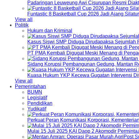
Padaringan Leuweung Awi Cisurupan Resmi Diakt
Funtastic 8 Basketball Cup 2026 Jadi Ajang Silat
View all
Politik
Hukum dan Kriminal
Kasus Siswi SMP Diduga Dirudapaksa Sejumlah P
PT PMA Kembali Digugat Meski Menang di Pengad
Sidang Korupsi Pembangunan Gedung, Mantan Re
Kuasa Hukum YKP Kecewa Gugatan Intervensi Di
View all
Pemerintahan
BUMN
Legislatif
Pendidikan
Yudikatif
Perkuat Peran Komunikasi Korporasi, Kementeri
Mulai 15 Juli 2025 KAI Daop 2 Akomodir Perminta