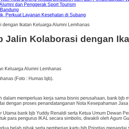
i Alumni dan Penggerak Sport Tourism
a Bandung
ik, Perkuat Layanan Kesehatan di Subang
asi dengan Ikatan Keluarga Alumni Lemhanas
b Jalin Kolaborasi dengan Ik
hanas (Foto : Humas bjb).
am memperluas kerja sama bisnis perusahaan, bank bjb men
andai dengan proses penandatanganan Nota Kesepahaman Jasa 
r Utama bank bjb Yuddy Renaldi serta Ketua Umum Dewan Pe
tuk para pengurus IKAL secara simbolis, diwakili oleh Agum Gu
belah pihak serta pemberian kartu bjb Prioritas menandai si