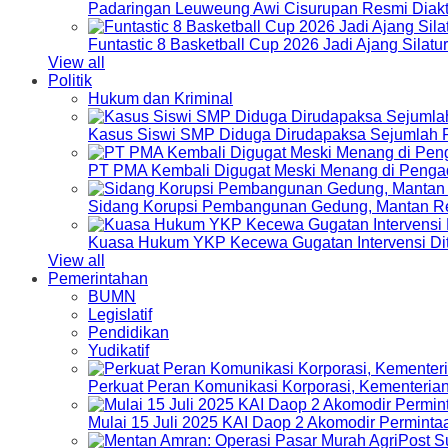
Padaringan Leuweung Awi Cisurupan Resmi Diakt
Funtastic 8 Basketball Cup 2026 Jadi Ajang Silat
View all
Politik
Hukum dan Kriminal
Kasus Siswi SMP Diduga Dirudapaksa Sejumlah P
PT PMA Kembali Digugat Meski Menang di Pengad
Sidang Korupsi Pembangunan Gedung, Mantan Re
Kuasa Hukum YKP Kecewa Gugatan Intervensi Di
View all
Pemerintahan
BUMN
Legislatif
Pendidikan
Yudikatif
Perkuat Peran Komunikasi Korporasi, Kementeri
Mulai 15 Juli 2025 KAI Daop 2 Akomodir Perminta