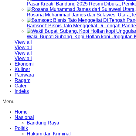
Pasar Kreatif Bandung 2025 Resmi Dibuka, Pemk
Rosana Muhammad James dari Sulawesi Utara,Terp
Bamsoet: Bisnis Tato Menggeliat Di Tengah Pand
Wakil Bupati Subang, Kopi Hoflan kopi Unggulan
View all
View all
View all
View all
Ekonomi
Kuliner
Pariwara
Ragam
Galeri
Indeks
Menu
Home
Nasional
Bandung Raya
Politik
Hukum dan Kriminal