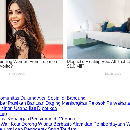
 Komunitas Dukung Aksi Sosial di Bandung
bar Pastikan Bantuan Daging Menjangkau Pelosok Purwakarta
zinan Usaha Ikut Diperiksa
dung
rasi Keuangan Pensiunan di Cirebon
, Wali Kota Dorong Wisata Berbasis Alam dan Pemberdayaan 
i Alumni dan Penggerak Sport Tourism