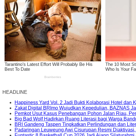
HEADLINE
Happiness Yard Vol. 2 Jadi Bukti Kolaborasi Hotel dan
Zakat Digital BRImo Wujudkan Kepedulian, BAZNAS Ja
Pemkot Usut Kasus Penebangan Pohon Jalan Riau, Peri
Big Bad Wolf Hadirkan Ruang Literasi bagi Warga Ban
BRI Gandeng Taspen Tingkatkan Perlindungan dan Lite
Padaringan Leuweung Awi Cisurupan Resmi Diaktivasi
Funtastic 8 Basketball Cup 2026 Jadi Ajang Silaturahm