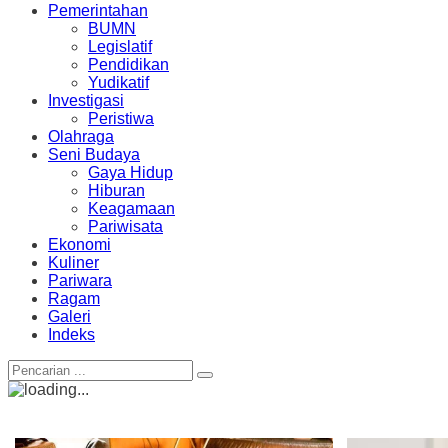
Pemerintahan
BUMN
Legislatif
Pendidikan
Yudikatif
Investigasi
Peristiwa
Olahraga
Seni Budaya
Gaya Hidup
Hiburan
Keagamaan
Pariwisata
Ekonomi
Kuliner
Pariwara
Ragam
Galeri
Indeks