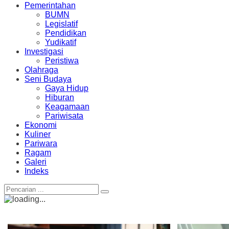
Pemerintahan
BUMN
Legislatif
Pendidikan
Yudikatif
Investigasi
Peristiwa
Olahraga
Seni Budaya
Gaya Hidup
Hiburan
Keagamaan
Pariwisata
Ekonomi
Kuliner
Pariwara
Ragam
Galeri
Indeks