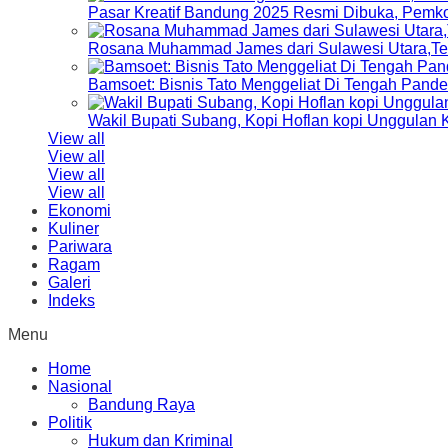
Pasar Kreatif Bandung 2025 Resmi Dibuka, Pemk
Rosana Muhammad James dari Sulawesi Utara,Terp
Bamsoet: Bisnis Tato Menggeliat Di Tengah Pand
Wakil Bupati Subang, Kopi Hoflan kopi Unggulan
View all
View all
View all
View all
Ekonomi
Kuliner
Pariwara
Ragam
Galeri
Indeks
Menu
Home
Nasional
Bandung Raya
Politik
Hukum dan Kriminal