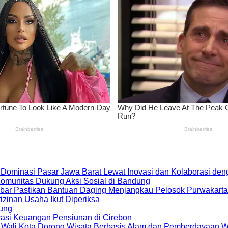
 Dominasi Pasar Jawa Barat Lewat Inovasi dan Kolaborasi d
 Komunitas Dukung Aksi Sosial di Bandung
bar Pastikan Bantuan Daging Menjangkau Pelosok Purwakarta
zinan Usaha Ikut Diperiksa
dung
rasi Keuangan Pensiunan di Cirebon
, Wali Kota Dorong Wisata Berbasis Alam dan Pemberdayaan 