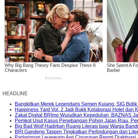
HEADLINE
Bangkitkan Merek Legendaris Semen Kujang, SIG Bidik
Happiness Yard Vol. 2 Jadi Bukti Kolaborasi Hotel dan
Zakat Digital BRImo Wujudkan Kepedulian, BAZNAS Ja
Pemkot Usut Kasus Penebangan Pohon Jalan Riau, Peri
Big Bad Wolf Hadirkan Ruang Literasi bagi Warga Ban
BRI Gandeng Taspen Tingkatkan Perlindungan dan Lite
Padaringan Leuweung Awi Cisurupan Resmi Diaktivasi