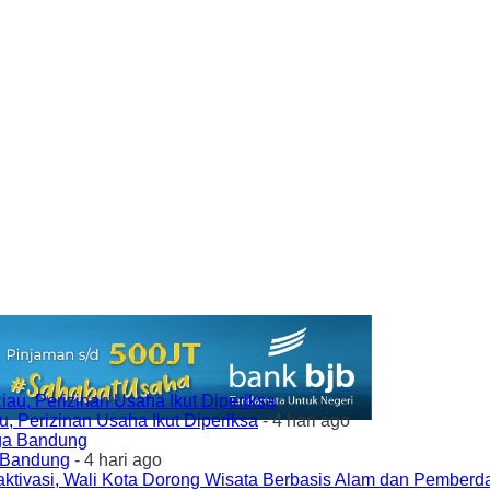
 Perizinan Usaha Ikut Diperiksa
- 4 hari ago
a Bandung
- 4 hari ago