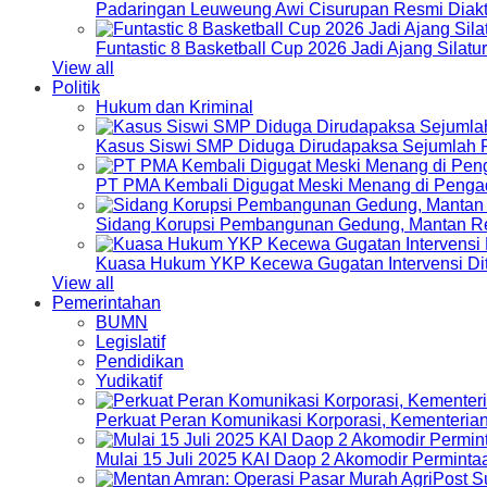
Padaringan Leuweung Awi Cisurupan Resmi Diakt
Funtastic 8 Basketball Cup 2026 Jadi Ajang Silat
View all
Politik
Hukum dan Kriminal
Kasus Siswi SMP Diduga Dirudapaksa Sejumlah P
PT PMA Kembali Digugat Meski Menang di Pengad
Sidang Korupsi Pembangunan Gedung, Mantan Re
Kuasa Hukum YKP Kecewa Gugatan Intervensi Di
View all
Pemerintahan
BUMN
Legislatif
Pendidikan
Yudikatif
Perkuat Peran Komunikasi Korporasi, Kementeri
Mulai 15 Juli 2025 KAI Daop 2 Akomodir Perminta