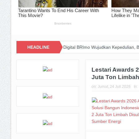
Bandung
Zakat Digital BRImo Wujudkan Kepedulian, BAZNAS Jabar
HEADLINE
Lestari Awards 
Juta Ton Limbah
on:
Jumat, 24 Juli 2026
In: