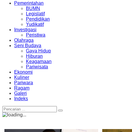
Pemerintahan
BUMN
Legislatif
Pendidikan
Yudikatif
Investigasi
Peristiwa
Olahraga
Seni Budaya
Gaya Hidup
Hiburan
Keagamaan
Pariwisata
Ekonomi
Kuliner
Pariwara
Ragam
Galeri
Indeks