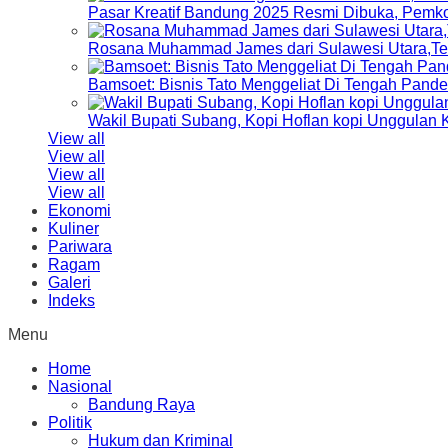
Pasar Kreatif Bandung 2025 Resmi Dibuka, Pemk
Rosana Muhammad James dari Sulawesi Utara,Terp
Bamsoet: Bisnis Tato Menggeliat Di Tengah Pand
Wakil Bupati Subang, Kopi Hoflan kopi Unggulan
View all
View all
View all
View all
Ekonomi
Kuliner
Pariwara
Ragam
Galeri
Indeks
Menu
Home
Nasional
Bandung Raya
Politik
Hukum dan Kriminal