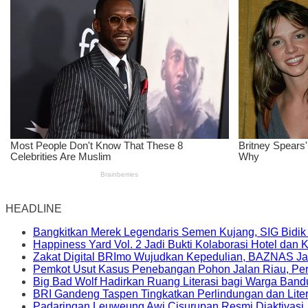
HEADLINE
Bangkitkan Merek Legendaris Semen Kujang, SIG Bidik
Happiness Yard Vol. 2 Jadi Bukti Kolaborasi Hotel dan
Zakat Digital BRImo Wujudkan Kepedulian, BAZNAS Ja
Pemkot Usut Kasus Penebangan Pohon Jalan Riau, Peri
Big Bad Wolf Hadirkan Ruang Literasi bagi Warga Ban
BRI Gandeng Taspen Tingkatkan Perlindungan dan Lite
Padaringan Leuweung Awi Cisurupan Resmi Diaktivasi