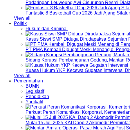
Padaringan Leuweung Awi Cisurupan Resmi Diakt
Funtastic 8 Basketball Cup 2026 Jadi Ajang Silat
View all
Politik
Hukum dan Kriminal
Kasus Siswi SMP Diduga Dirudapaksa Sejumlah P
PT PMA Kembali Digugat Meski Menang di Pengad
Sidang Korupsi Pembangunan Gedung, Mantan Re
Kuasa Hukum YKP Kecewa Gugatan Intervensi Di
View all
Pemerintahan
BUMN
Legislatif
Pendidikan
Yudikatif
Perkuat Peran Komunikasi Korporasi, Kementeri
Mulai 15 Juli 2025 KAI Daop 2 Akomodir Perminta