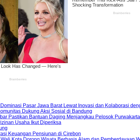
 Dominasi Pasar Jawa Barat Lewat Inovasi dan Kolaborasi d
 Komunitas Dukung Aksi Sosial di Bandung
bar Pastikan Bantuan Daging Menjangkau Pelosok Purwakarta
zinan Usaha Ikut Diperiksa
dung
rasi Keuangan Pensiunan di Cirebon
, Wali Kota Dorong Wisata Berbasis Alam dan Pemberdayaan 