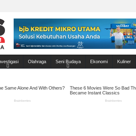
nvestigasi
Olahraga
Seni Budaya
Ekonomi
Kuliner