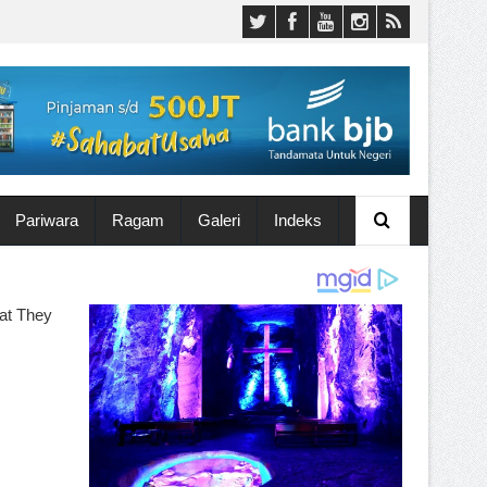
Pariwara
Ragam
Galeri
Indeks