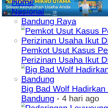
Home
Nasional
Bandung Raya
Pemkot Usut Kasus Pe
Perizinan Usaha Ikut D
Big Bad Wolf Hadirkan 
Bandung
- 4 hari ago