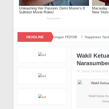
ovasi dan Kolaborasi dengan PERSIB
HEADLINE
Happiness Yard Vol. 2 Jadi 
Wakil Ketu
Narasumber
on:
Jumat, 24 April 2026
Wakil Ketua Kom
Visio