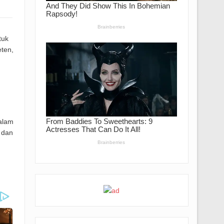
tuk
ten,
alam
 dan