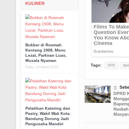
KULINER
Bukber di Roemah
Kentang 1908, Menu
Lezat, Parkiran Luas,
Musala Nyaman
Tags:
DPD
dpr
Rabu, 19 Maret 2025
Seb
DPRD K
Mengge
Bapemp
Pelatihan Katering dan
Naskah
Pastry, Wakil Wali Kota
Masyar
Bandung Dorong Jadi
Pengusaha Mandiri