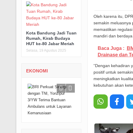
Oleh karena itu, D
semakin meluasnya pe
memastikan regulas
Kota Bandung Jadi Tuan
mandiri dan berdaya 
Rumah, Kirab Budaya
HUT ke-80 Jabar Meriah
Baca Juga :
BM
Selasa, 19 Agustus 2025
Drainase dan T
“Dengan kehadiran y
EKONOMI
positif untuk semak
meningkatkan kualit
kebutuhan akan keter