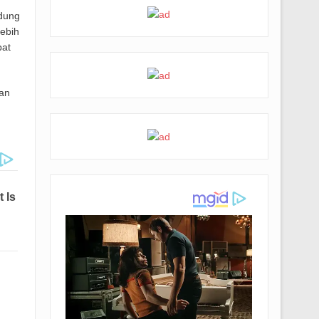
ndung
ebih
pat
an