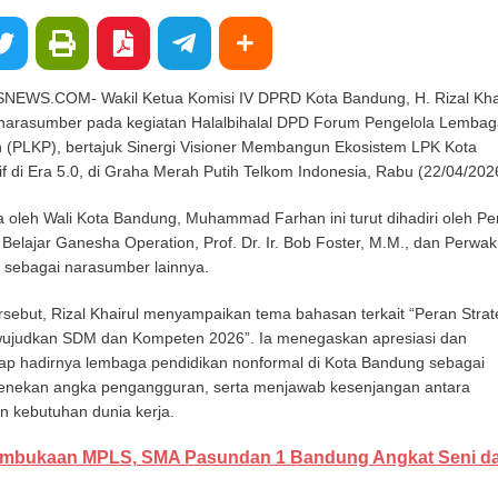
S.COM- Wakil Ketua Komisi IV DPRD Kota Bandung, H. Rizal Khai
di narasumber pada kegiatan Halalbihalal DPD Forum Pengelola Lembag
n (PLKP), bertajuk Sinergi Visioner Membangun Ekosistem LPK Kota
 di Era 5.0, di Graha Merah Putih Telkom Indonesia, Rabu (22/04/202
 oleh Wali Kota Bandung, Muhammad Farhan ini turut dihadiri oleh Pen
lajar Ganesha Operation, Prof. Dr. Ir. Bob Foster, M.M., dan Perwak
 sebagai narasumber lainnya.
sebut, Rizal Khairul menyampaikan tema bahasan terkait “Peran Strat
wujudkan SDM dan Kompeten 2026”. Ia menegaskan apresiasi dan
p hadirnya lembaga pendidikan nonformal di Kota Bandung sebagai
menekan angka pengangguran, serta menjawab kesenjangan antara
n kebutuhan dunia kerja.
mbukaan MPLS, SMA Pasundan 1 Bandung Angkat Seni d