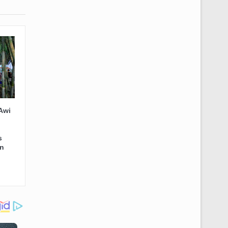
Awi
s
n