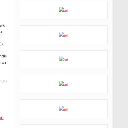
rul,
a
6).
diri
ilan
egis
an