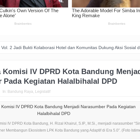
Bukti Kolaborasi Hotel dan Komunitas Dukung Aksi Sosial di Bandung
a Komisi IV DPRD Kota Bandung Menja
 Pada Kegiatan Halalbihalal DPD
In:
Bandung Raya
,
Legislatif
isi IV DPRD Kota Bandung, H. Rizal Khairul, S.IP., M.Si., menjadi narasumber “Si
ner Membangun Ekosistem LPK Kota Bandung yang Adaptif di Era 5.0”. (Foto Isti