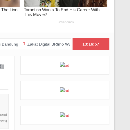
Zakat Digital BRImo Wujudkan Kepedulian, BAZNAS Jabar Pastikan
13:16:58
di
nergi
mewa)