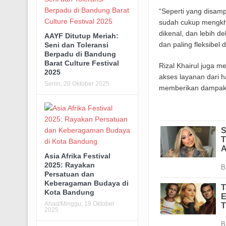
“Seperti yang disam
sudah cukup mengkha
dikenal, dan lebih de
AAYF Ditutup Meriah:
dan paling fleksibe
Seni dan Toleransi
Berpadu di Bandung
Barat Culture Festival
Rizal Khairul juga
2025
akses layanan dari 
Senin, 20 Oktober 2025
memberikan dampak 
Asia Afrika Festival
2025: Rayakan
Persatuan dan
Keberagaman Budaya di
Kota Bandung
Ahad/Minggu, 19 Oktober
2025