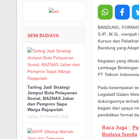
BANDUNG, FORMASNEW
S.IP., M.Si., menja
SENI BUDAYA
Kursus dan Pelatiha
Bandung yang Adaptif
Kegiatan yang dibuka
Lembaga Bimbingan Be
PT Telkom Indonesia
Tarling Jadi Strategi
Pada kesempatan ter
Jemput Bola Pelayanan
Legislatif Dalam Me
Sosial, BAZNAS Jabar
dukungannya terhada
dan Pemprov Sapa
bagian dari upaya 
Warga Rajapolah
pendidikan formal da
Jumat, 27 Februari 2026
Baca Juga :
Pe
Budaya Sunda