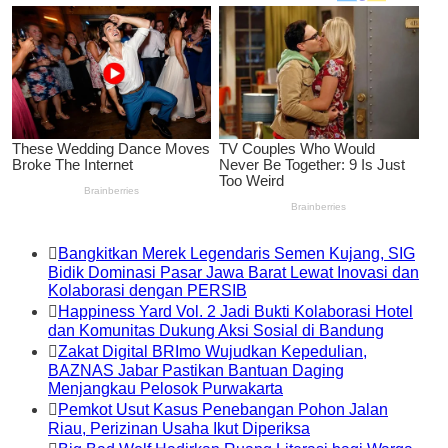
Bangkitkan Merek Legendaris Semen Kujang, SIG
Bidik Dominasi Pasar Jawa Barat Lewat Inovasi dan
Kolaborasi dengan PERSIB
Happiness Yard Vol. 2 Jadi Bukti Kolaborasi Hotel
dan Komunitas Dukung Aksi Sosial di Bandung
Zakat Digital BRImo Wujudkan Kepedulian,
BAZNAS Jabar Pastikan Bantuan Daging
Menjangkau Pelosok Purwakarta
Pemkot Usut Kasus Penebangan Pohon Jalan
Riau, Perizinan Usaha Ikut Diperiksa