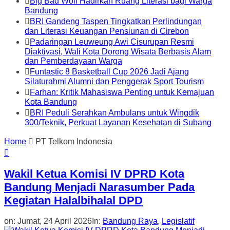
Big Bad Wolf Hadirkan Ruang Literasi bagi Warga
Bandung
BRI Gandeng Taspen Tingkatkan Perlindungan
dan Literasi Keuangan Pensiunan di Cirebon
Padaringan Leuweung Awi Cisurupan Resmi
Diaktivasi, Wali Kota Dorong Wisata Berbasis Alam
dan Pemberdayaan Warga
Funtastic 8 Basketball Cup 2026 Jadi Ajang
Silaturahmi Alumni dan Penggerak Sport Tourism
Farhan: Kritik Mahasiswa Penting untuk Kemajuan
Kota Bandung
BRI Peduli Serahkan Ambulans untuk Wingdik
300/Teknik, Perkuat Layanan Kesehatan di Subang
Home
PT Telkom Indonesia
Wakil Ketua Komisi IV DPRD Kota
Bandung Menjadi Narasumber Pada
Kegiatan Halalbihalal DPD
on:
Jumat, 24 April 2026
In:
Bandung Raya
,
Legislatif