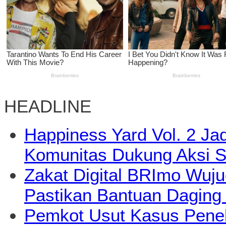
HEADLINE
Happiness Yard Vol. 2 Jad
Komunitas Dukung Aksi S
Zakat Digital BRImo Wuj
Pastikan Bantuan Daging
Pemkot Usut Kasus Pene